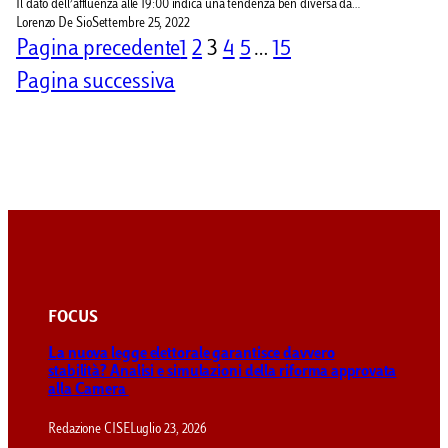
Il dato dell’affluenza alle 19:00 indica una tendenza ben diversa da…
Lorenzo De Sio
Settembre 25, 2022
Pagina precedente
1
2
3
4
5
…
15
Pagina successiva
FOCUS
La nuova legge elettorale garantisce davvero
stabilità? Analisi e simulazioni della riforma approvata
alla Camera
Redazione CISE
Luglio 23, 2026