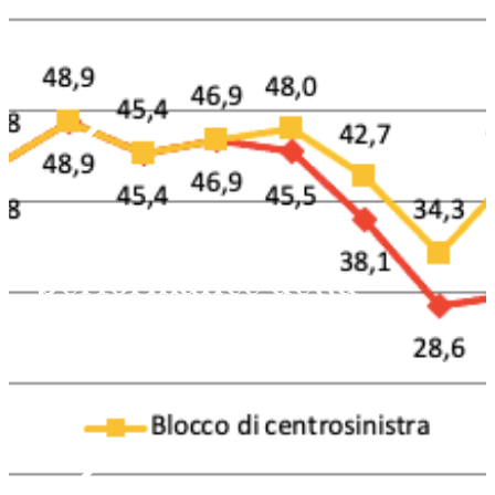
La peggiore
performance della
sinistra italiana
Vincenzo Emanuele
Settembre 26, 2022