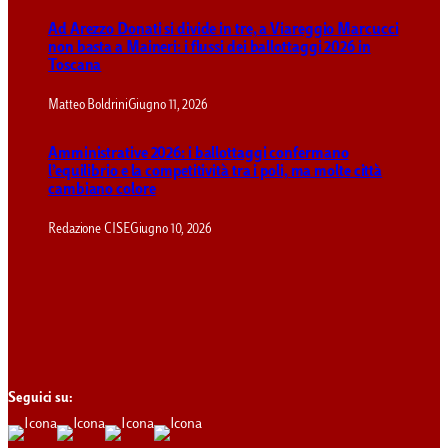
Ad Arezzo Donati si divide in tre, a Viareggio Marcucci
non basta a Maineri: i flussi dei ballottaggi 2026 in
Toscana
Matteo Boldrini
Giugno 11, 2026
Amministrative 2026: i ballottaggi confermano
l’equilibrio e la competitività tra i poli, ma molte città
cambiano colore
Redazione CISE
Giugno 10, 2026
Seguici su: