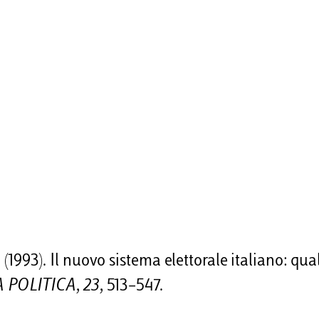
3). Il nuovo sistema elettorale italiano: qual
A POLITICA
,
23
, 513–547.