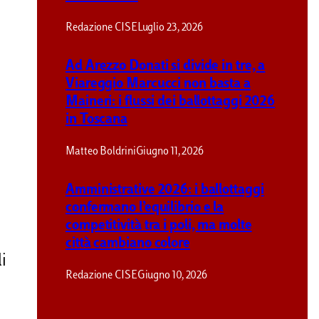
Redazione CISE
Luglio 23, 2026
Ad Arezzo Donati si divide in tre, a
Viareggio Marcucci non basta a
Maineri: i flussi dei ballottaggi 2026
in Toscana
Matteo Boldrini
Giugno 11, 2026
Amministrative 2026: i ballottaggi
confermano l’equilibrio e la
competitività tra i poli, ma molte
città cambiano colore
i
Redazione CISE
Giugno 10, 2026