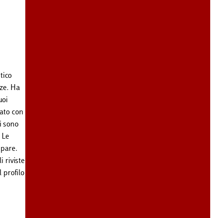
tico
nze. Ha
uoi
nato con
i sono
 Le
 pare.
i riviste
 profilo