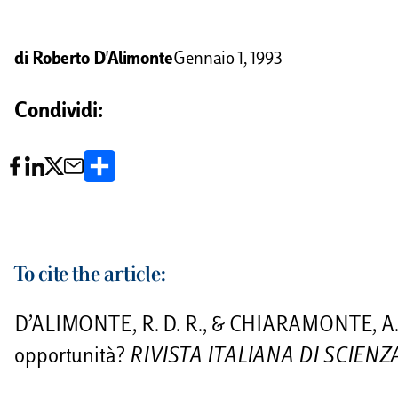
di
Roberto D'Alimonte
Gennaio 1, 1993
Condividi:
C
o
n
d
To cite the article:
i
D’ALIMONTE, R. D. R., & CHIARAMONTE, A. (199
v
opportunità?
RIVISTA ITALIANA DI SCIENZ
i
d