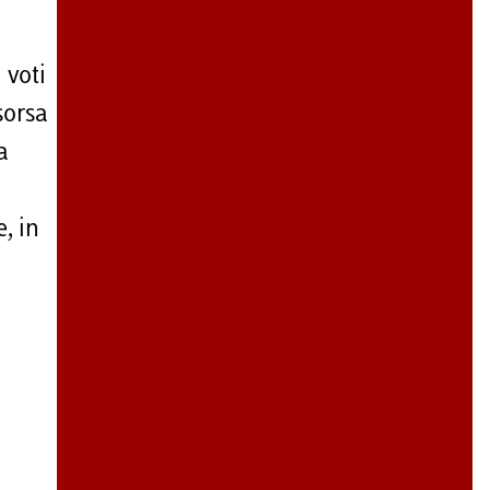
 voti
sorsa
a
e, in