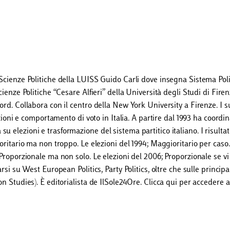
 Scienze Politiche della LUISS Guido Carli dove insegna Sistema Poli
cienze Politiche “Cesare Alfieri” della Università degli Studi di Fire
ord. Collabora con il centro della New York University a Firenze. I s
ezioni e comportamento di voto in Italia. A partire dal 1993 ha coordi
 elezioni e trasformazione del sistema partitico italiano. I risultat
ioritario ma non troppo. Le elezioni del 1994; Maggioritario per caso.
 Proporzionale ma non solo. Le elezioni del 2006; Proporzionale se vi
si su West European Politics, Party Politics, oltre che sulle principal
n Studies). È editorialista de IlSole24Ore. Clicca qui per accedere al