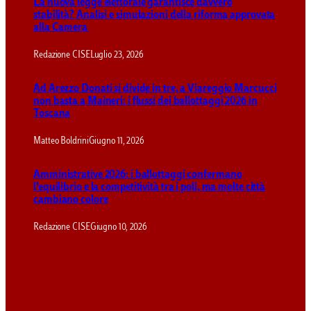
La nuova legge elettorale garantisce davvero
stabilità? Analisi e simulazioni della riforma approvata
alla Camera
Redazione CISE
Luglio 23, 2026
Ad Arezzo Donati si divide in tre, a Viareggio Marcucci
non basta a Maineri: i flussi dei ballottaggi 2026 in
Toscana
Matteo Boldrini
Giugno 11, 2026
Amministrative 2026: i ballottaggi confermano
l’equilibrio e la competitività tra i poli, ma molte città
cambiano colore
Redazione CISE
Giugno 10, 2026