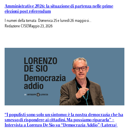
Amministrative 2026: la situazione di partenza nelle prime
elezioni post referendum
I numeri della tornata Domenica 25 e lunedì 26 maggio si…
Redazione CISE
Maggio 23, 2026
“I populisti sono solo un sintomo: è la nostra democrazia che ha
smesso di rispondere ai cittadini. Ma possiamo ripararla” –
Intervista a Lorenzo De Sio su “Democrazia Addio” (Laterza)