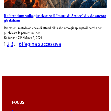
Referendum sulla giustizia: se il “muro di Arcore” divide ancora
gli italiani
Per ragioni metodologiche e di attendibilità abbiamo già spiegato il perché non
pubblicare le percentuali per il…
Redazione CISE
Marzo 6, 2026
1
2
3
…
6
Pagina successiva
FOCUS