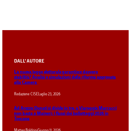
DALL’ AUTORE
La nuova legge elettorale garantisce davvero
stabilità? Analisi e simulazioni della riforma approvata
alla Camera
Redazione CISE
Luglio 23, 2026
Ad Arezzo Donati si divide in tre, a Viareggio Marcucci
non basta a Maineri: i flussi dei ballottaggi 2026 in
Toscana
Matteo Boldrini
Giugno 11, 2026