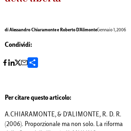
di
Alessandro Chiaramonte
e
Roberto D'Alimonte
Gennaio 1, 2006
Condividi:
C
o
n
d
Per citare questo articolo:
i
A.CHIARAMONTE, & D’ALIMONTE, R. D. R.
v
(2006). Proporzionale ma non solo. La riforma
i