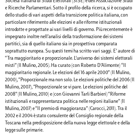
Società Italiana di Studi Elettorali (SISE) e dell’Associazione Studi
e Ricerche Parlamentari. Sotto il profilo della ricerca, si è occupato
dello studio di vari aspetti della transizione politica italiana, con
particolare riferimento alle elezioni e alle riforme istituzionali
introdotte e progettate ai vari livelli di governo. Più recentemente è
impegnato inoltre nell’analisi della trasformazione dei sistemi
partitici, sia di quello italiano sia in prospettiva comparata
soprattutto europea. Su questi temi ha scritto vari saggi. E’ autore di
“Tra maggioritario e proporzionale. L’universo dei sistemi elettorali
misti” (Il Mulino, 2005). Ha curato (con Roberto D’Alimonte) “Il
maggioritario regionale. Le elezioni del 16 aprile 2000” (Il Mulino,
2000), “Proporzionale ma non solo. Le elezioni politiche del 2006 (Il
Mulino, 2007), “Proporzionale se vi pare. Le elezioni politiche del
2008” (Il Mulino, 2010) e (con Giovanni Tarli Barbieri) “Riforme
istituzionali e rappresentanza politica nelle regioni italiane” (Il
Mulino, 2007) e “Il premio di maggioranza” (Carocci, 2011). Tra il
2002 e il 2004 è stato consulente del Consiglio regionale della
Toscana nella predisposizione della nuova legge elettorale e della
legge sulle primarie.