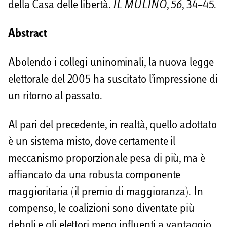
della Casa delle libertà.
IL MULINO
,
56
, 34–45.
d
i
Abstract
Abolendo i collegi uninominali, la nuova legge
elettorale del 2005 ha suscitato l’impressione di
un ritorno al passato.
Al pari del precedente, in realtà, quello adottato
è un sistema misto, dove certamente il
meccanismo proporzionale pesa di più, ma è
affiancato da una robusta componente
maggioritaria (il premio di maggioranza). In
compenso, le coalizioni sono diventate più
deboli e gli elettori meno influenti a vantaggio