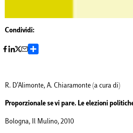
Condividi:
C
o
n
d
R. D’Alimonte, A. Chiaramonte (a cura di)
i
v
Proporzionale se vi pare. Le elezioni politic
i
Bologna, Il Mulino, 2010
d