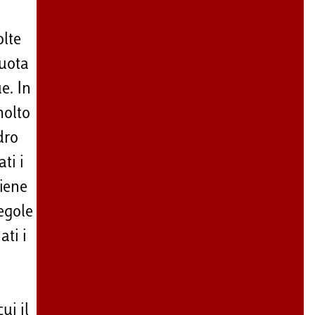
olte
quota
e. In
molto
dro
ti i
viene
regole
ati i
ui il