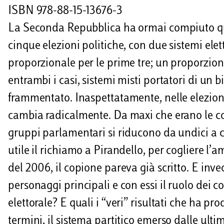
i
ISBN 978-88-15-13676-3
La Seconda Repubblica ha ormai compiuto quin
cinque elezioni politiche, con due sistemi elet
proporzionale per le prime tre; un proporzio
entrambi i casi, sistemi misti portatori di un 
frammentato. Inaspettatamente, nelle elezioni
cambia radicalmente. Da maxi che erano le co
gruppi parlamentari si riducono da undici a ci
utile il richiamo a Pirandello, per cogliere l’a
del 2006, il copione pareva già scritto. E invec
personaggi principali e con essi il ruolo dei c
elettorale? E quali i “veri” risultati che ha pro
termini, il sistema partitico emerso dalle ultim