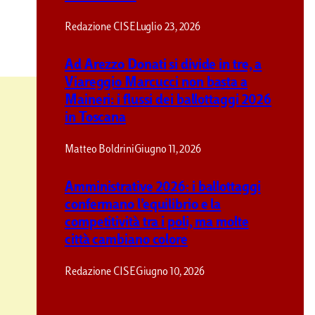
Redazione CISE
Luglio 23, 2026
Ad Arezzo Donati si divide in tre, a
Viareggio Marcucci non basta a
Maineri: i flussi dei ballottaggi 2026
in Toscana
Matteo Boldrini
Giugno 11, 2026
Amministrative 2026: i ballottaggi
confermano l’equilibrio e la
competitività tra i poli, ma molte
città cambiano colore
Redazione CISE
Giugno 10, 2026