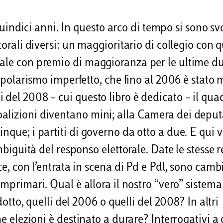
dici anni. In questo arco di tempo si sono sv
torali diversi: un maggioritario di collegio con 
nale con premio di maggioranza per le ultime du
bipolarismo imperfetto, che fino al 2006 è stato 
 del 2008 – cui questo libro è dedicato – il qua
alizioni diventano mini; alla Camera dei deputa
nque; i partiti di governo da otto a due. E qui 
mbiguità del responso elettorale. Date le stesse 
e, con l’entrata in scena di Pd e Pdl, sono cambi
omprimari. Qual è allora il nostro “vero” sistema
dotto, quelli del 2006 o quelli del 2008? In altri
e elezioni è destinato a durare? Interrogativi a c