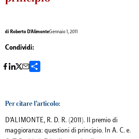
di
Roberto D'Alimonte
Gennaio 1, 2011
Condividi:
C
o
n
d
Per citare l’articolo:
i
D’ALIMONTE, R. D. R. (2011). Il premio di
v
maggioranza: questioni di principio. In A. C. e.
i