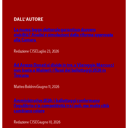
DALL’ AUTORE
La nuova legge elettorale garantisce davvero
stabilità? Analisi e simulazioni della riforma approvata
alla Camera
Redazione CISE
Luglio 23, 2026
Ad Arezzo Donati si divide in tre, a Viareggio Marcucci
non basta a Maineri: i flussi dei ballottaggi 2026 in
Toscana
Matteo Boldrini
Giugno 11, 2026
Amministrative 2026: i ballottaggi confermano
l’equilibrio e la competitività tra i poli, ma molte città
cambiano colore
Redazione CISE
Giugno 10, 2026