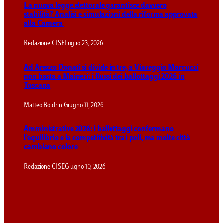
La nuova legge elettorale garantisce davvero
stabilità? Analisi e simulazioni della riforma approvata
alla Camera
Redazione CISE
Luglio 23, 2026
Ad Arezzo Donati si divide in tre, a Viareggio Marcucci
non basta a Maineri: i flussi dei ballottaggi 2026 in
Toscana
Matteo Boldrini
Giugno 11, 2026
Amministrative 2026: i ballottaggi confermano
l’equilibrio e la competitività tra i poli, ma molte città
cambiano colore
Redazione CISE
Giugno 10, 2026