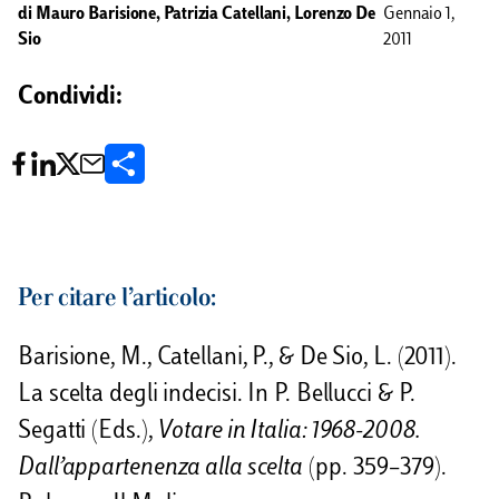
di
Mauro Barisione, Patrizia Catellani, Lorenzo De
Gennaio 1,
Sio
2011
Condividi:
C
o
n
d
Per citare l’articolo:
i
Barisione, M., Catellani, P., & De Sio, L. (2011).
v
La scelta degli indecisi. In P. Bellucci & P.
i
Segatti (Eds.),
Votare in Italia: 1968-2008.
d
Dall’appartenenza alla scelta
(pp. 359–379).
i