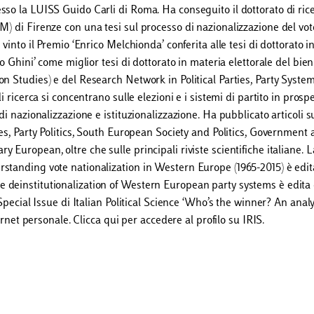
sso la LUISS Guido Carli di Roma. Ha conseguito il dottorato di rice
) di Firenze con una tesi sul processo di nazionalizzazione del vot
vinto il Premio ‘Enrico Melchionda’ conferita alle tesi di dottorato i
o Ghini’ come miglior tesi di dottorato in materia elettorale del bie
on Studies) e del Research Network in Political Parties, Party Syste
 ricerca si concentrano sulle elezioni e i sistemi di partito in prospe
di nazionalizzazione e istituzionalizzazione. Ha pubblicato articoli s
ies, Party Politics, South European Society and Politics, Government
European, oltre che sulle principali riviste scientifiche italiane. 
rstanding vote nationalization in Western Europe (1965-2015) è edit
 deinstitutionalization of Western European party systems è edita
Special Issue di Italian Political Science ‘Who’s the winner? An analy
ernet personale. Clicca qui per accedere al profilo su IRIS.