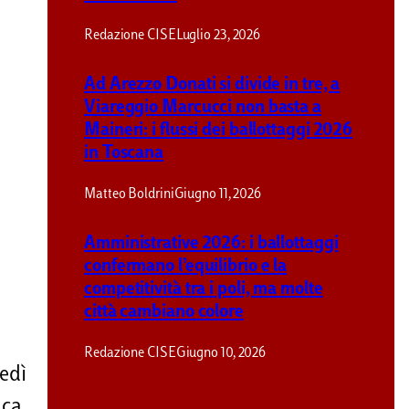
Redazione CISE
Luglio 23, 2026
Ad Arezzo Donati si divide in tre, a
Viareggio Marcucci non basta a
Maineri: i flussi dei ballottaggi 2026
in Toscana
Matteo Boldrini
Giugno 11, 2026
Amministrative 2026: i ballottaggi
confermano l’equilibrio e la
competitività tra i poli, ma molte
città cambiano colore
Redazione CISE
Giugno 10, 2026
ledì
ica