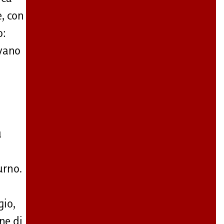
e, con
o:
evano
ù
urno.
gio,
ne di