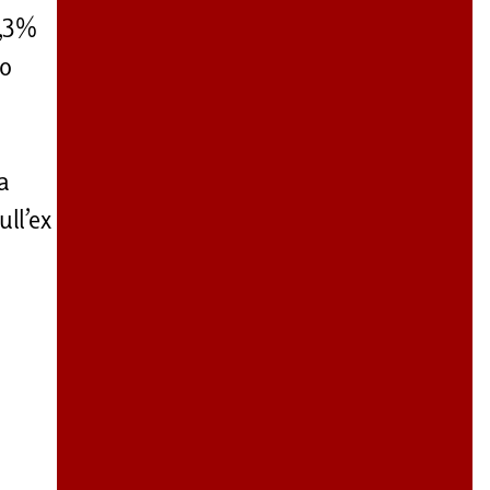
3,3%
mo
a
ull’ex