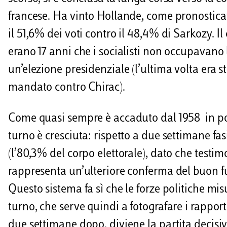
francese. Ha vinto Hollande, come pronosticat
il 51,6% dei voti contro il 48,4% di Sarkozy. Il
erano 17 anni che i socialisti non occupavano
un’elezione presidenziale (l’ultima volta era s
mandato contro Chirac).
Come quasi sempre è accaduto dal 1958 in poi
turno è cresciuta: rispetto a due settimane fas
(l’80,3% del corpo elettorale), dato che testim
rappresenta un’ulteriore conferma del buon f
Questo sistema fa sì che le forze politiche mis
turno, che serve quindi a fotografare i rapporti
due settimane dopo, diviene la partita decisiv