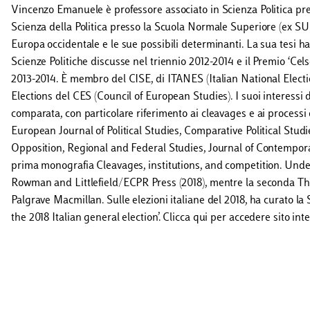
Vincenzo Emanuele è professore associato in Scienza Politica pre
Scienza della Politica presso la Scuola Normale Superiore (ex SUM
Europa occidentale e le sue possibili determinanti. La sua tesi ha 
Scienze Politiche discusse nel triennio 2012-2014 e il Premio ‘Cels
2013-2014. È membro del CISE, di ITANES (Italian National Electi
Elections del CES (Council of European Studies). I suoi interessi di
comparata, con particolare riferimento ai cleavages e ai processi 
European Journal of Political Studies, Comparative Political Stud
Opposition, Regional and Federal Studies, Journal of Contemporary 
prima monografia Cleavages, institutions, and competition. Unde
Rowman and Littlefield/ECPR Press (2018), mentre la seconda The
Palgrave Macmillan. Sulle elezioni italiane del 2018, ha curato la 
the 2018 Italian general election’. Clicca qui per accedere sito int