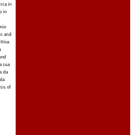
rca in
o in
n
nnio
ms and
ttiva
u
 and
La sua
a da
 da
sis of