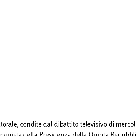
rale, condite dal dibattito televisivo di merco
 conquista della Presidenza della Quinta Repubbl