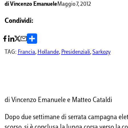
di
Vincenzo Emanuele
Maggio 7, 2012
Condividi:
C
o
TAG:
Francia
, 
Hollande
, 
Presidenziali
, 
Sarkozy
n
d
i
v
di Vincenzo Emanuele e Matteo Cataldi
i
d
Dopo due settimane di serrata campagna eletto
i
scorso, si è conclusa la lunga corsa verso la