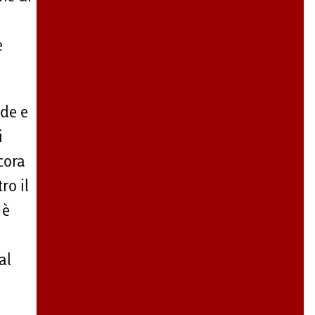
a
e
nde e
i
cora
ro il
 è
al