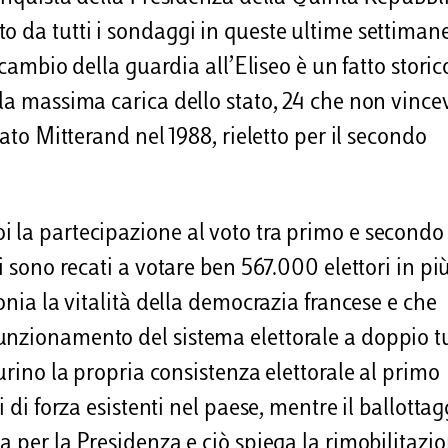
o da tutti i sondaggi in queste ultime settiman
 cambio della guardia all’Eliseo è un fatto storic
 la massima carica dello stato, 24 che non vinc
tato Mitterand nel 1988, rieletto per il secondo
 la partecipazione al voto tra primo e secondo
i sono recati a votare ben 567.000 elettori in pi
onia la vitalità della democrazia francese e che
unzionamento del sistema elettorale a doppio t
urino la propria consistenza elettorale al primo
 di forza esistenti nel paese, mentre il ballottag
a per la Presidenza e ciò spiega la rimobilitazio