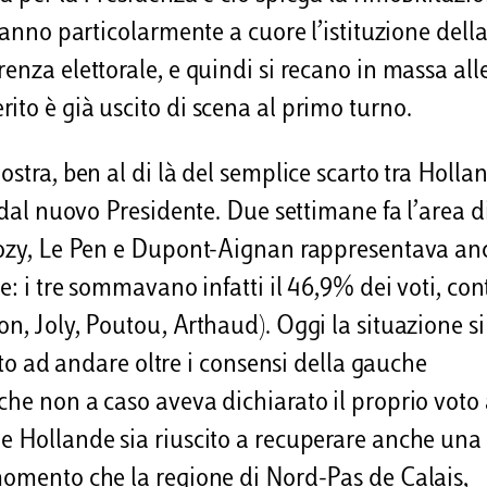
hanno particolarmente a cuore l’istituzione dell
enza elettorale, e quindi si recano in massa all
ito è già uscito di scena al primo turno.
ostra, ben al di là del semplice scarto tra Holla
o dal nuovo Presidente. Due settimane fa l’area d
rkozy, Le Pen e Dupont-Aignan rappresentava an
e: i tre sommavano infatti il 46,9% dei voti, cont
n, Joly, Poutou, Arthaud). Oggi la situazione si
cito ad andare oltre i consensi della gauche
che non a caso aveva dichiarato il proprio voto 
he Hollande sia riuscito a recuperare anche una
momento che la regione di Nord-Pas de Calais,