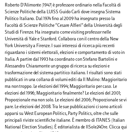
Roberto D’Alimonte (1947) è professore ordinario nella Facoltà di
Scienze Politiche della LUISS Guido Carli dove insegna Sistema
Politico Italiano. Dal 1974 fino al 2009 ha insegnato presso la
Facoltà di Scienze Politiche “Cesare Alfieri” della Università degli
Studi di Firenze. Ha insegnato come visiting professor nelle
Università di Yale e Stanford. Collabora con il centro della New
York University a Firenze. I suoi interessi di ricerca più recenti
riguardano i sistemi elettorali, elezioni e comportamento di voto in
Italia. A partire dal 1993 ha coordinato con Stefano Bartolini e
Alessandro Chiaramonte un gruppo di ricerca su elezioni e
trasformazione del sistema partitico italiano. I risultati sono stati
pubblicati in una collana di volumi editi da Il Mulino: Maggioritario
ma non troppo. Le elezioni del 1994; Maggioritario per caso. Le
elezioni del 1996; Maggioritario finalmente? Le elezioni del 2001;
Proporzionale ma non solo. Le elezioni del 2006; Proporzionale se vi
pare. Le elezioni del 2008. Tra le sue pubblicazioni ci sono articoli
apparsi su West European Politics, Party Politics, oltre che sulle
principali riviste scientifiche italiane. È membro di ITANES (Italian
National Election Studies). È editorialista de IlSole24Ore. Clicca qui