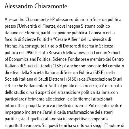
Alessandro Chiaramonte
Alessandro Chiaramonte è Professore ordinario in Scienza politica
presso l’Università di Firenze, dove insegna Sistema politico
italiano ed Elezioni, partiti e opinione pubblica. Laureato nella
facoltà di Scienze Politiche “Cesare Alfieri” dell’Università di
Firenze, ha conseguito il titolo di Dottore di ricerca in Scienza
politica nel 1996. È stato Research fellow presso la London School
of Economics and Political Science. Fondatore e membro del Centro
Italiano di Studi elettorali (CISE), è anche componente del comitato
direttivo della Società Italiana di Scienza Politica (SISP), della
Società Italiana di Studi Elettorali (SISE) e dell’Associazione Studi
e Ricerche Parlamentari. Sotto il profilo della ricerca, si è occupato
dello studio di vari aspetti della transizione politica italiana, con
particolare riferimento alle elezioni e alle riforme istituzionali
introdotte e progettate ai vari livelli di governo. Più recentemente è
impegnato inoltre nell’analisi della trasformazione dei sistemi
partitici, sia di quello italiano sia in prospettiva comparata
soprattutto europea. Su questi temi ha scritto vari saggi. E’ autore di