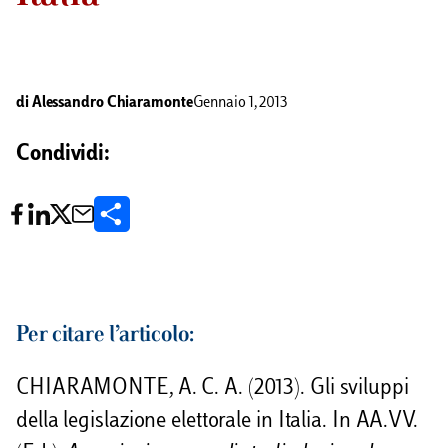
di
Alessandro Chiaramonte
Gennaio 1, 2013
Condividi:
C
o
n
d
Per citare l’articolo:
i
CHIARAMONTE, A. C. A. (2013). Gli sviluppi
v
della legislazione elettorale in Italia. In AA.VV.
i