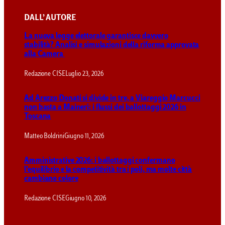
DALL’ AUTORE
La nuova legge elettorale garantisce davvero
stabilità? Analisi e simulazioni della riforma approvata
alla Camera
Redazione CISE
Luglio 23, 2026
Ad Arezzo Donati si divide in tre, a Viareggio Marcucci
non basta a Maineri: i flussi dei ballottaggi 2026 in
Toscana
Matteo Boldrini
Giugno 11, 2026
Amministrative 2026: i ballottaggi confermano
l’equilibrio e la competitività tra i poli, ma molte città
cambiano colore
Redazione CISE
Giugno 10, 2026