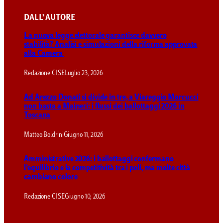
DALL’ AUTORE
La nuova legge elettorale garantisce davvero
stabilità? Analisi e simulazioni della riforma approvata
alla Camera
Redazione CISE
Luglio 23, 2026
Ad Arezzo Donati si divide in tre, a Viareggio Marcucci
non basta a Maineri: i flussi dei ballottaggi 2026 in
Toscana
Matteo Boldrini
Giugno 11, 2026
Amministrative 2026: i ballottaggi confermano
l’equilibrio e la competitività tra i poli, ma molte città
cambiano colore
Redazione CISE
Giugno 10, 2026