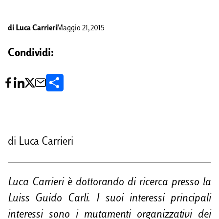
di
Luca Carrieri
Maggio 21, 2015
Condividi:
C
o
n
d
di Luca Carrieri
i
v
Luca Carrieri è dottorando di ricerca presso la
i
Luiss Guido Carli. I suoi interessi principali
d
interessi sono i mutamenti organizzativi dei