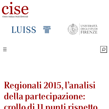
Sea
Regionali 2015, l’analisi
della partecipazione:
crollo di 11 punti rispetto