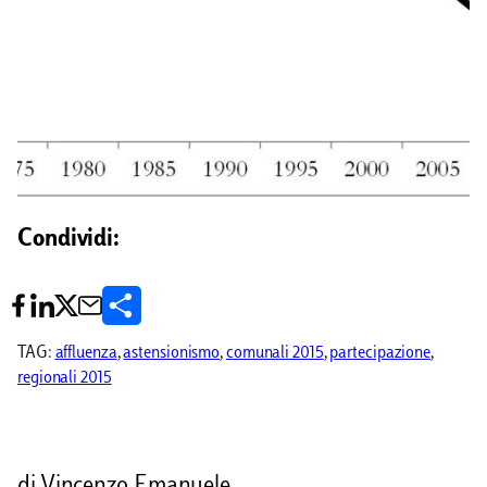
Condividi:
C
o
TAG:
affluenza
, 
astensionismo
, 
comunali 2015
, 
partecipazione
, 
regionali 2015
n
d
i
di Vincenzo Emanuele