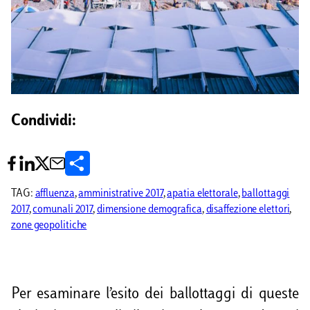
Condividi:
C
o
TAG:
affluenza
, 
amministrative 2017
, 
apatia elettorale
, 
ballottaggi
2017
, 
comunali 2017
, 
dimensione demografica
, 
disaffezione elettori
, 
n
zone geopolitiche
d
i
v
Per esaminare l’esito dei ballottaggi di queste