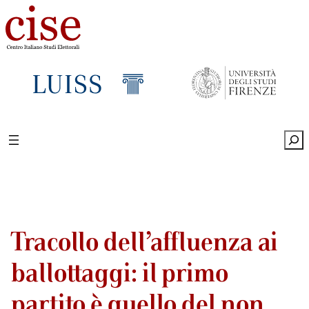
Sea
Tracollo dell’affluenza ai
ballottaggi: il primo
partito è quello del non