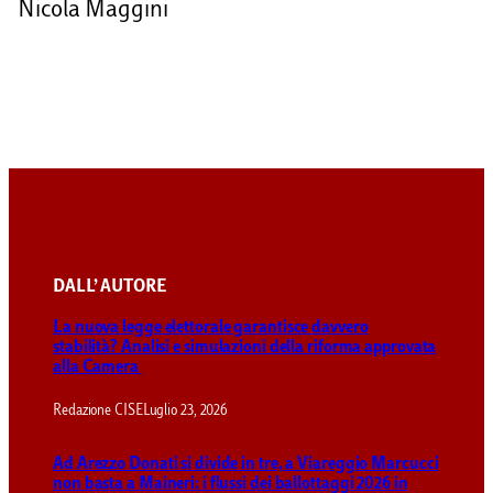
Nicola Maggini
DALL’ AUTORE
La nuova legge elettorale garantisce davvero
stabilità? Analisi e simulazioni della riforma approvata
alla Camera
Redazione CISE
Luglio 23, 2026
Ad Arezzo Donati si divide in tre, a Viareggio Marcucci
non basta a Maineri: i flussi dei ballottaggi 2026 in