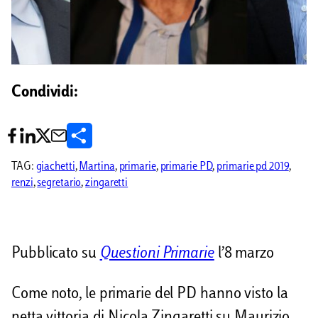
Condividi:
C
o
TAG:
giachetti
, 
Martina
, 
primarie
, 
primarie PD
, 
primarie pd 2019
, 
renzi
, 
segretario
, 
zingaretti
n
d
i
Pubblicato su
Questioni Primarie
l’8 marzo
v
i
Come noto, le primarie del PD hanno visto la
d
netta vittoria di Nicola Zingaretti su Maurizio