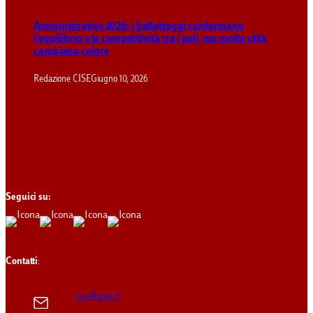
Amministrative 2026: i ballottaggi confermano
l’equilibrio e la competitività tra i poli, ma molte città
cambiano colore
Redazione CISE
Giugno 10, 2026
Seguici su:
Contatti
:
cise@luiss.it