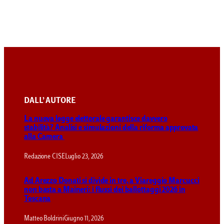
DALL’ AUTORE
La nuova legge elettorale garantisce davvero
stabilità? Analisi e simulazioni della riforma approvata
alla Camera
Redazione CISE
Luglio 23, 2026
Ad Arezzo Donati si divide in tre, a Viareggio Marcucci
non basta a Maineri: i flussi dei ballottaggi 2026 in
Toscana
Matteo Boldrini
Giugno 11, 2026