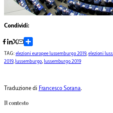
Condividi:
C
o
TAG:
elezioni europee lussemburgo 2019
, 
elezioni lu
n
2019
, 
lussemburgo
, 
lussemburgo 2019
d
i
v
Traduzione di
Francesco Sorana
.
i
Il contesto
d