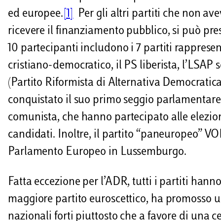
ed europee.
[1]
Per gli altri partiti che non ave
ricevere il finanziamento pubblico, si può presu
10 partecipanti includono i 7 partiti rappres
cristiano-democratico, il PS liberista, l’LSAP 
(Partito Riformista di Alternativa Democratica)
conquistato il suo primo seggio parlamentare a
comunista, che hanno partecipato alle elezioni
candidati. Inoltre, il partito “paneuropeo” VO
Parlamento Europeo in Lussemburgo.
Fatta eccezione per l’ADR, tutti i partiti han
maggiore partito euroscettico, ha promosso 
nazionali forti piuttosto che a favore di una c