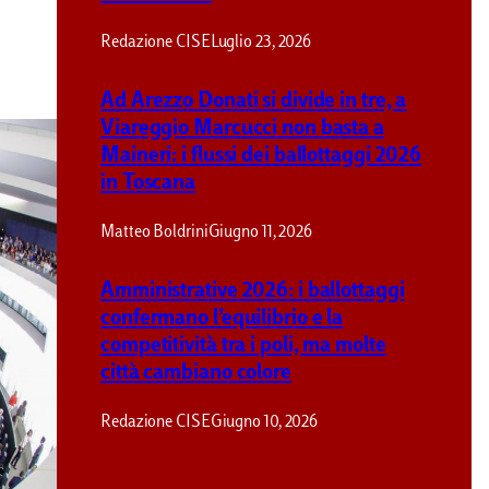
Redazione CISE
Luglio 23, 2026
Ad Arezzo Donati si divide in tre, a
Viareggio Marcucci non basta a
Maineri: i flussi dei ballottaggi 2026
in Toscana
Matteo Boldrini
Giugno 11, 2026
Amministrative 2026: i ballottaggi
confermano l’equilibrio e la
competitività tra i poli, ma molte
città cambiano colore
Redazione CISE
Giugno 10, 2026