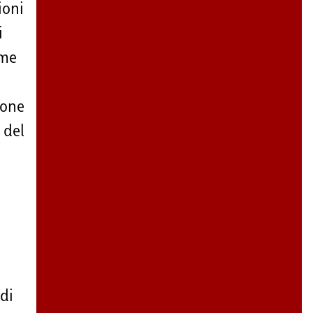
ioni
i
ime
ione
 del
a
di