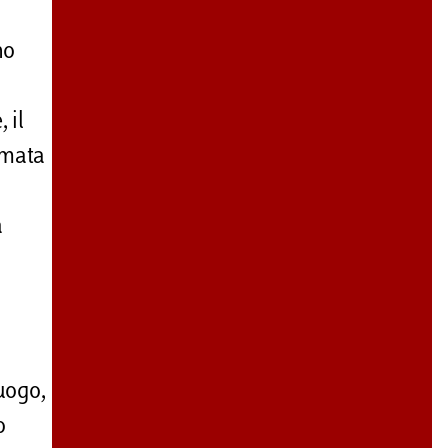
no
 il
rmata
a
uogo,
o