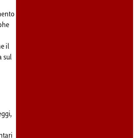
mento
ophe
e il
a sul
eggi,
ntari