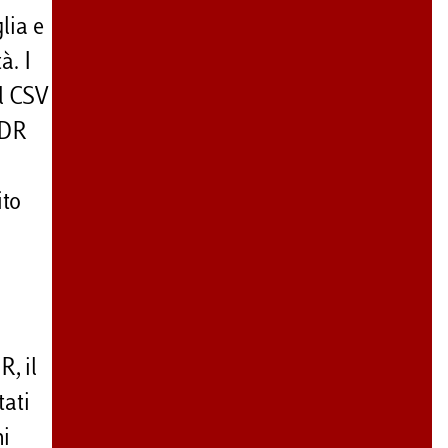
lia e
à. I
il CSV
ADR
ito
R, il
tati
ni