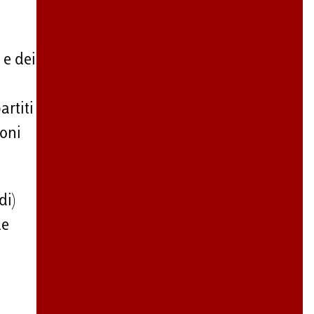
 e dei
rtiti
ioni
di)
le