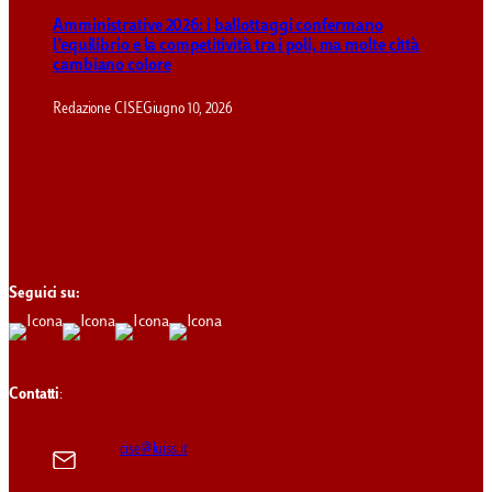
Amministrative 2026: i ballottaggi confermano
l’equilibrio e la competitività tra i poli, ma molte città
cambiano colore
Redazione CISE
Giugno 10, 2026
Seguici su:
Contatti
:
cise@luiss.it