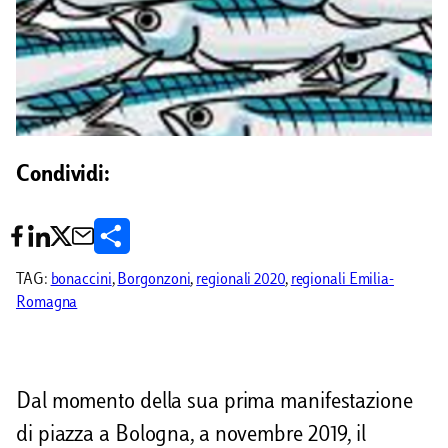
Condividi:
C
o
TAG:
bonaccini
, 
Borgonzoni
, 
regionali 2020
, 
regionali Emilia-
Romagna
n
d
i
Dal momento della sua prima manifestazione
v
di piazza a Bologna, a novembre 2019, il