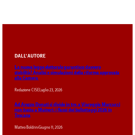
DALL’ AUTORE
La nuova legge elettorale garantisce davvero
stabilità? Analisi e simulazioni della riforma approvata
alla Camera
Redazione CISE
Luglio 23, 2026
Ad Arezzo Donati si divide in tre, a Viareggio Marcucci
non basta a Maineri: i flussi dei ballottaggi 2026 in
Toscana
Matteo Boldrini
Giugno 11, 2026