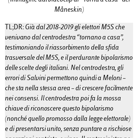
v
Måneskin)
i
d
TL;DR:
Già dal 2018-2019 gli elettori M5S che
venivano dal centrodestra “tornano a casa”,
i
testimoniando il riassorbimento della sfida
trasversale del M5S, e il perdurante bipolarismo
delle scelte degli italiani. Nel centrodestra, gli
errori di Salvini permettono quindi a Meloni –
che sta nella stessa area – di crescere facilmente
nei consensi. Il centrodestra poi fa la mossa
chiave di riconoscere questo bipolarismo
(nonché quello promosso dalla legge elettorale)
e di presentarsi unito, senza puntare a rischiose