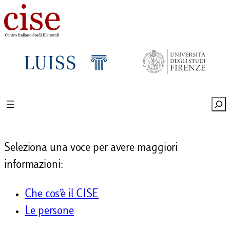
Vai
al
contenuto
Sea
Seleziona una voce per avere maggiori
informazioni:
Che cos’è il CISE
Le persone