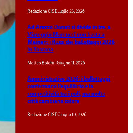
Redazione CISE
Luglio 23, 2026
Ad Arezzo Donati si divide in tre, a
Viareggio Marcucci non basta a
Maineri: i flussi dei ballottaggi 2026
in Toscana
Matteo Boldrini
Giugno 11, 2026
Amministrative 2026: i ballottaggi
confermano l’equilibrio e la
competitività tra i poli, ma molte
città cambiano colore
Redazione CISE
Giugno 10, 2026