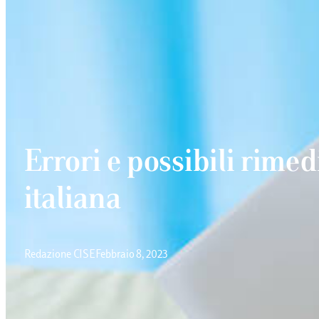
Errori e possibili rimed
italiana
Redazione CISE
Febbraio 8, 2023