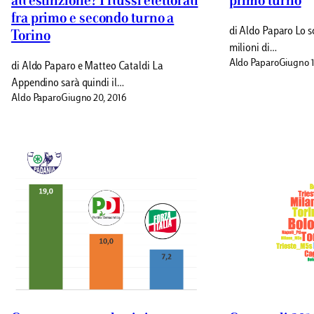
all’estinzione? I flussi elettorali
primo turno
fra primo e secondo turno a
di Aldo Paparo Lo s
Torino
milioni di…
Aldo Paparo
Giugno 1
di Aldo Paparo e Matteo Cataldi La
Appendino sarà quindi il…
Aldo Paparo
Giugno 20, 2016