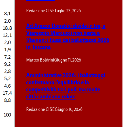
Redazione CISE
Luglio 23, 2026
Ad Arezzo Donati si divide in tre, a
Viareggio Marcucci non basta a
Maineri: i flussi dei ballottaggi 2026
in Toscana
Tra fattori territoriali
Matteo Boldrini
Giugno 11, 2026
preferenza alle comu
Amministrative 2026: i ballottaggi
confermano l’equilibrio e la
competitività tra i poli, ma molte
città cambiano colore
Stefano Rombi
Giugno 16, 2016
Redazione CISE
Giugno 10, 2026