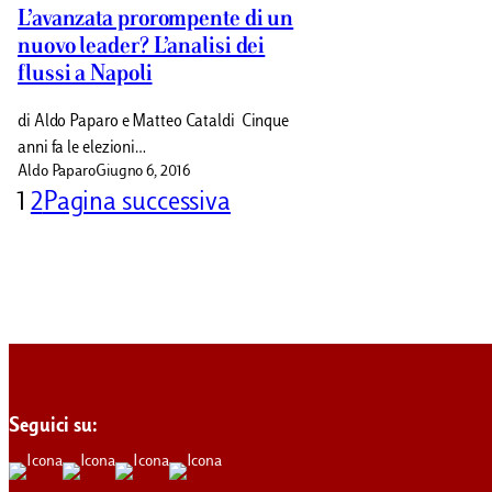
L’avanzata prorompente di un
nuovo leader? L’analisi dei
flussi a Napoli
di Aldo Paparo e Matteo Cataldi Cinque
anni fa le elezioni…
Aldo Paparo
Giugno 6, 2016
1
2
Pagina successiva
Seguici su: