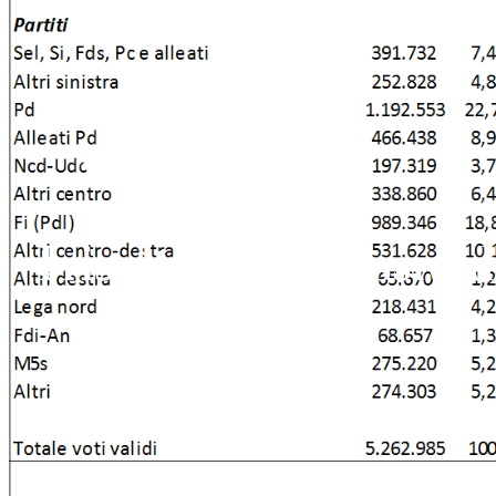
I risultati complessivi 
Aldo Paparo
Giugno 19, 2016