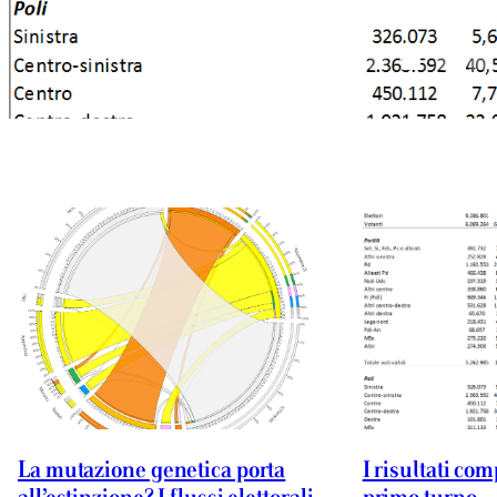
La mutazione genetica porta
I risultati com