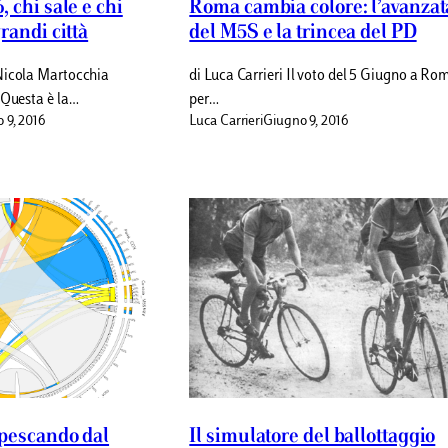
 chi sale e chi
Roma cambia colore: l’avanzat
randi città
del M5S e la trincea del PD
Nicola Martocchia
di Luca Carrieri Il voto del 5 Giugno a Ro
 Questa è la…
per…
 9, 2016
Luca Carrieri
Giugno 9, 2016
 pescando dal
Il simulatore del ballottaggio