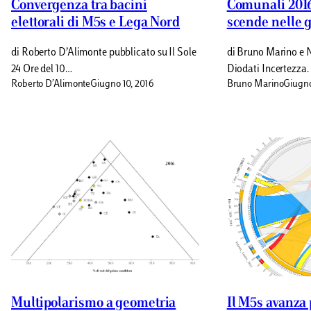
Convergenza tra bacini
Comunali 2016,
elettorali di M5s e Lega Nord
scende nelle g
di Roberto D’Alimonte pubblicato su Il Sole
di Bruno Marino e 
24 Ore del 10…
Diodati Incertezza.
Roberto D’Alimonte
Giugno 10, 2016
Bruno Marino
Giugno
Multipolarismo a geometria
Il M5s avanza