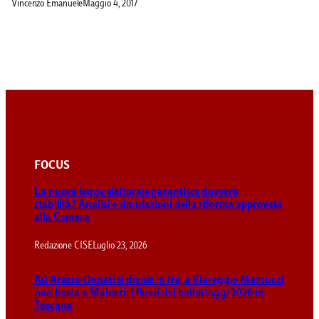
Vincenzo Emanuele
Maggio 4, 2017
FOCUS
La nuova legge elettorale garantisce davvero
stabilità? Analisi e simulazioni della riforma approvata
alla Camera
Redazione CISE
Luglio 23, 2026
Ad Arezzo Donati si divide in tre, a Viareggio Marcucci
non basta a Maineri: i flussi dei ballottaggi 2026 in
Toscana