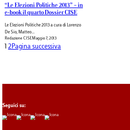
“Le Elezioni Politiche 2013” – in
e-book il quarto Dossier CISE
Le Elezioni Politiche 2013 a cura di Lorenzo
De Sio, Matteo…
Redazione CISE
Maggio 7, 2013
1
2
Pagina successiva
Seguici su: