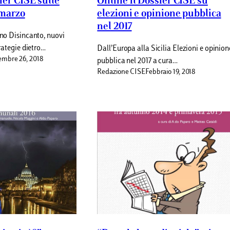
ier CISE sulle
Online il Dossier CISE su
 marzo
elezioni e opinione pubblica
nel 2017
rno Disincanto, nuovi
trategie dietro…
Dall’Europa alla Sicilia Elezioni e opinion
mbre 26, 2018
pubblica nel 2017 a cura…
Redazione CISE
Febbraio 19, 2018