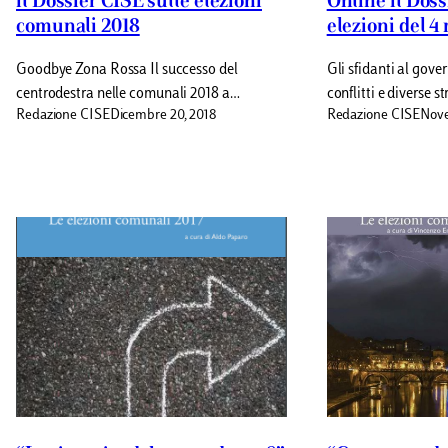
il Dossier CISE sulle elezioni
Online il Doss
comunali 2018
elezioni del 4
Goodbye Zona Rossa Il successo del
Gli sfidanti al gove
centrodestra nelle comunali 2018 a…
conflitti e diverse s
Redazione CISE
Dicembre 20, 2018
Redazione CISE
Nove