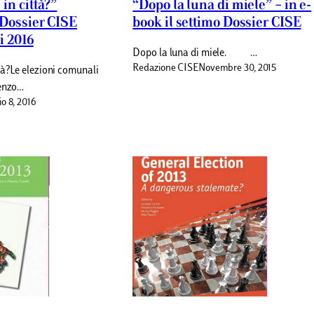
in città?”
“Dopo la luna di miele” – in e-
 Dossier CISE
book il settimo Dossier CISE
i 2016
Dopo la luna di miele. …
Redazione CISE
Novembre 30, 2015
tà?Le elezioni comunali
cenzo…
io 8, 2016