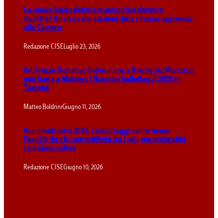
La nuova legge elettorale garantisce davvero
stabilità? Analisi e simulazioni della riforma approvata
alla Camera
Redazione CISE
Luglio 23, 2026
Ad Arezzo Donati si divide in tre, a Viareggio Marcucci
non basta a Maineri: i flussi dei ballottaggi 2026 in
Toscana
Matteo Boldrini
Giugno 11, 2026
Amministrative 2026: i ballottaggi confermano
l’equilibrio e la competitività tra i poli, ma molte città
cambiano colore
Redazione CISE
Giugno 10, 2026