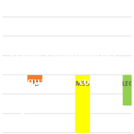
Perdite e guadagni dei
principali partiti. Solo
FdI guadagna voti
Nicola Maggini
Settembre 28, 2022