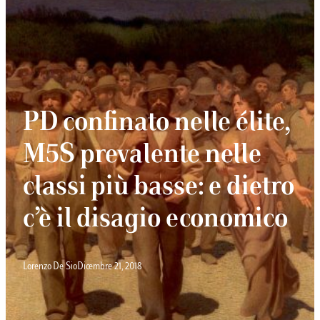
PD confinato nelle élite,
M5S prevalente nelle
classi più basse: e dietro
c’è il disagio economico
Lorenzo De Sio
Dicembre 21, 2018