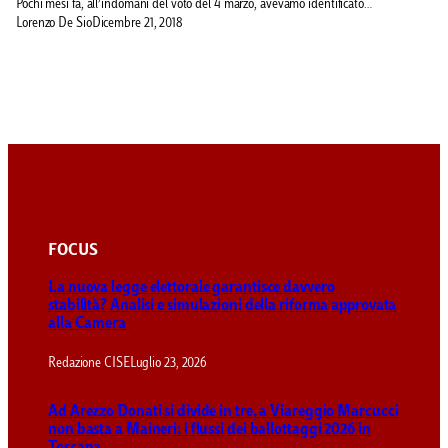
Pochi mesi fa, all’indomani del voto del 4 marzo, avevamo identificato…
Lorenzo De Sio
Dicembre 21, 2018
FOCUS
La nuova legge elettorale garantisce davvero
stabilità? Analisi e simulazioni della riforma approvata
alla Camera
Redazione CISE
Luglio 23, 2026
Ad Arezzo Donati si divide in tre, a Viareggio Marcucci
non basta a Maineri: i flussi dei ballottaggi 2026 in