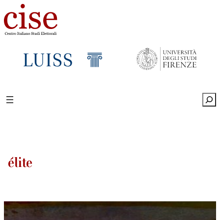
Sea
élite