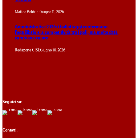
Toscana
Matteo Boldrini
Giugno 11, 2026
Amministrative 2026: i ballottaggi confermano
l’equilibrio e la competitività tra i poli, ma molte città
cambiano colore
Redazione CISE
Giugno 10, 2026
Seguici su:
Contatti
: