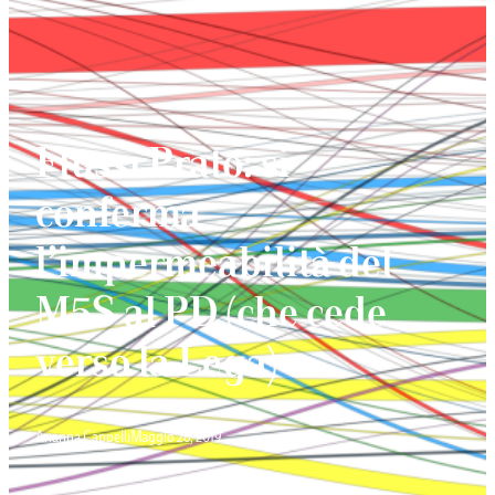
Flussi Prato: si
conferma
l’impermeabilità del
M5S al PD (che cede
verso la Lega)
Arianna Cappelli
Maggio 28, 2019