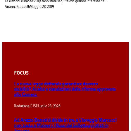
Le elezioni europee 2019 sono state seguite con grande interesse nel…
Arianna Cappelli
Maggio 28, 2019
FOCUS
La nuova legge elettorale garantisce davvero
stabilità? Analisi e simulazioni della riforma approvata
alla Camera
Redazione CISE
Luglio 23, 2026
Ad Arezzo Donati si divide in tre, a Viareggio Marcucci
non basta a Maineri: i flussi dei ballottaggi 2026 in