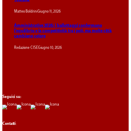
Toscana
Matteo Boldrini
Giugno 11, 2026
Amministrative 2026: i ballottaggi confermano
l’equilibrio e la competitività tra i poli, ma molte città
cambiano colore
Redazione CISE
Giugno 10, 2026
Seguici su:
Contatti
: