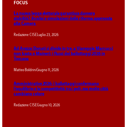
FOCUS
La nuova legge elettorale garantisce davvero
stabilità? Analisi e simulazioni della riforma approvata
alla Camera
Redazione CISE
Luglio 23, 2026
Ad Arezzo Donati si divide in tre, a Viareggio Marcucci
non basta a Maineri: i flussi dei ballottaggi 2026 in
Toscana
Matteo Boldrini
Giugno 11, 2026
Amministrative 2026: i ballottaggi confermano
l’equilibrio e la competitività tra i poli, ma molte città
cambiano colore
Redazione CISE
Giugno 10, 2026