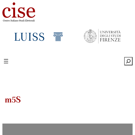
Sea
m5S