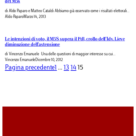
del M5s
di Aldo Paparo e Matteo Cataldi Abbiamo già osservato come i risultati elettorali…
Aldo Paparo
Marzo 14, 2013
Le intenzioni di voto, il M5S supera il Pdl, crollo dell’Idv. Lieve
diminuzione dell’astensione
di Vincenzo Emanuele Una delle questioni di maggior interesse su cui…
Vincenzo Emanuele
Dicembre 10, 2012
Pagina precedente
1
…
13
14
15