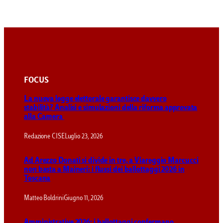
FOCUS
La nuova legge elettorale garantisce davvero
stabilità? Analisi e simulazioni della riforma approvata
alla Camera
Redazione CISE
Luglio 23, 2026
Ad Arezzo Donati si divide in tre, a Viareggio Marcucci
non basta a Maineri: i flussi dei ballottaggi 2026 in
Toscana
Matteo Boldrini
Giugno 11, 2026
Amministrative 2026: i ballottaggi confermano