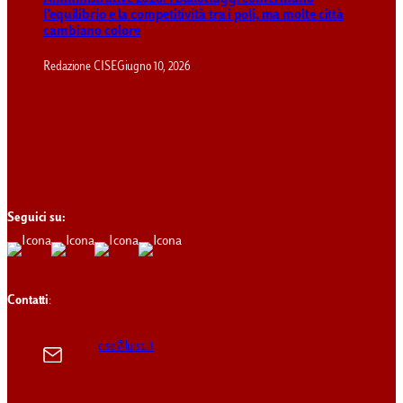
l’equilibrio e la competitività tra i poli, ma molte città
cambiano colore
Redazione CISE
Giugno 10, 2026
Seguici su:
Contatti
:
cise@luiss.it