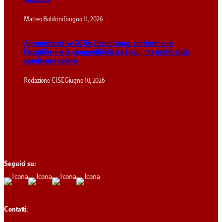
Toscana
Matteo Boldrini
Giugno 11, 2026
Amministrative 2026: i ballottaggi confermano
l’equilibrio e la competitività tra i poli, ma molte città
cambiano colore
Redazione CISE
Giugno 10, 2026
Seguici su:
Contatti
: