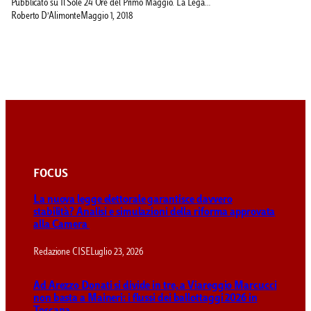
Pubblicato su Il Sole 24 Ore del Primo Maggio. La Lega…
Roberto D’Alimonte
Maggio 1, 2018
FOCUS
La nuova legge elettorale garantisce davvero
stabilità? Analisi e simulazioni della riforma approvata
alla Camera
Redazione CISE
Luglio 23, 2026
Ad Arezzo Donati si divide in tre, a Viareggio Marcucci
non basta a Maineri: i flussi dei ballottaggi 2026 in