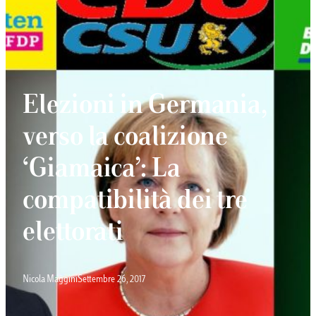
Elezioni in Germania,
verso la coalizione
‘Giamaica’: La
compatibilità dei tre
elettorati
Nicola Maggini
Settembre 26, 2017