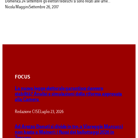
Domenica 24 settembre gli elettori tedeschi si sono recati alle urne…
Nicola Maggini
Settembre 26, 2017
FOCUS
La nuova legge elettorale garantisce davvero
stabilità? Analisi e simulazioni della riforma approvata
alla Camera
Redazione CISE
Luglio 23, 2026
Ad Arezzo Donati si divide in tre, a Viareggio Marcucci
non basta a Maineri: i flussi dei ballottaggi 2026 in