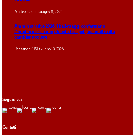
Toscana
Matteo Boldrini
Giugno 11, 2026
Amministrative 2026: i ballottaggi confermano
l’equilibrio e la competitività tra i poli, ma molte città
cambiano colore
Redazione CISE
Giugno 10, 2026
Seguici su:
Contatti
: