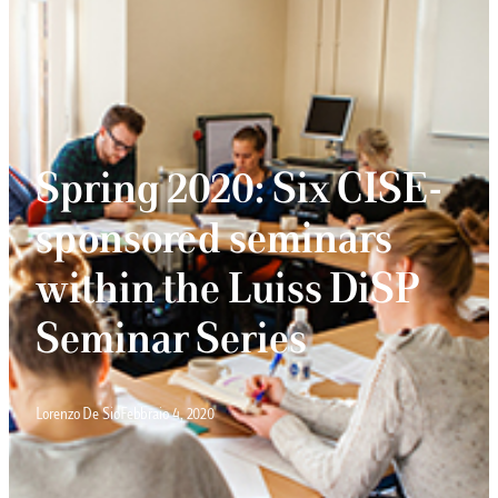
Spring 2020: Six CISE-
sponsored seminars
within the Luiss DiSP
Seminar Series
Lorenzo De Sio
Febbraio 4, 2020