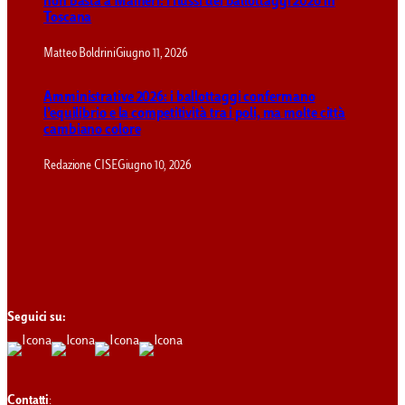
non basta a Maineri: i flussi dei ballottaggi 2026 in
Toscana
Matteo Boldrini
Giugno 11, 2026
Amministrative 2026: i ballottaggi confermano
l’equilibrio e la competitività tra i poli, ma molte città
cambiano colore
Redazione CISE
Giugno 10, 2026
Seguici su:
Contatti
: