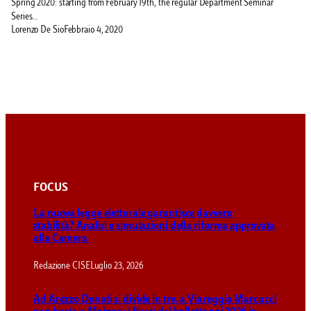
Spring 2020: starting from February 19th, the regular Department Seminar
Series…
Lorenzo De Sio
Febbraio 4, 2020
FOCUS
La nuova legge elettorale garantisce davvero
stabilità? Analisi e simulazioni della riforma approvata
alla Camera
Redazione CISE
Luglio 23, 2026
Ad Arezzo Donati si divide in tre, a Viareggio Marcucci