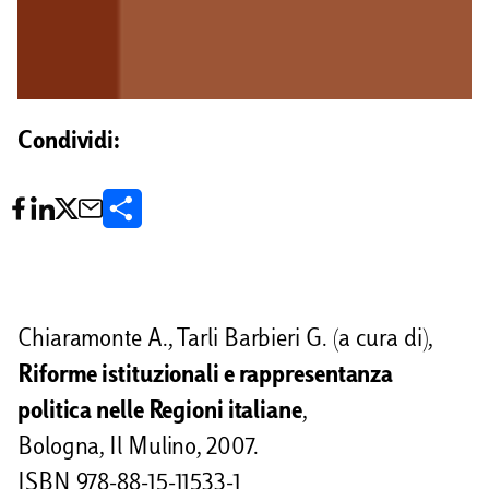
Condividi:
C
o
n
d
Chiaramonte A., Tarli Barbieri G. (a cura di),
i
Riforme istituzionali e rappresentanza
v
politica nelle Regioni italiane
,
i
Bologna, Il Mulino, 2007.
ISBN 978-88-15-11533-1
d