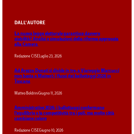
DALL’ AUTORE
La nuova legge elettorale garantisce davvero
stabilità? Analisi e simulazioni della riforma approvata
alla Camera
Redazione CISE
Luglio 23, 2026
Ad Arezzo Donati si divide in tre, a Viareggio Marcucci
non basta a Maineri: i flussi dei ballottaggi 2026 in
Toscana
Matteo Boldrini
Giugno 11, 2026
Amministrative 2026: i ballottaggi confermano
l’equilibrio e la competitività tra i poli, ma molte città
cambiano colore
Redazione CISE
Giugno 10, 2026