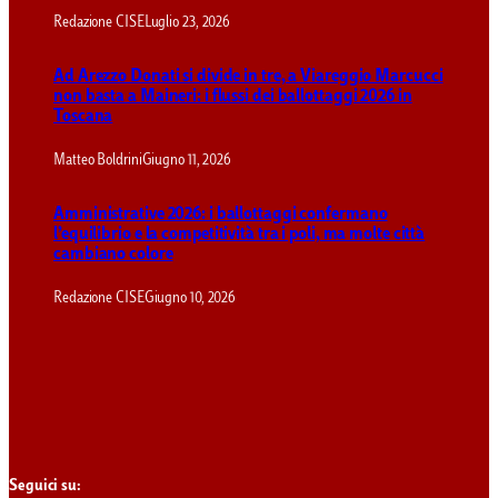
Redazione CISE
Luglio 23, 2026
Ad Arezzo Donati si divide in tre, a Viareggio Marcucci
non basta a Maineri: i flussi dei ballottaggi 2026 in
Toscana
Matteo Boldrini
Giugno 11, 2026
Amministrative 2026: i ballottaggi confermano
l’equilibrio e la competitività tra i poli, ma molte città
cambiano colore
Redazione CISE
Giugno 10, 2026
Seguici su: