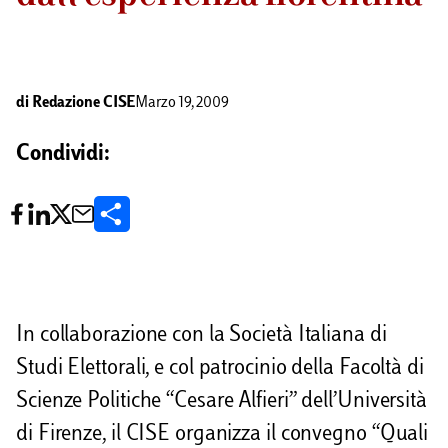
di
Redazione CISE
Marzo 19, 2009
Condividi:
C
o
n
d
In collaborazione con la Società Italiana di
i
Studi Elettorali, e col patrocinio della Facoltà di
v
Scienze Politiche “Cesare Alfieri” dell’Università
i
di Firenze, il CISE organizza il convegno “Quali