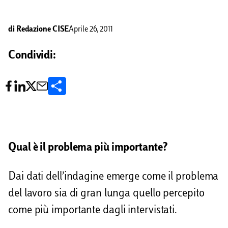
di
Redazione CISE
Aprile 26, 2011
Condividi:
C
o
n
d
Qual è il problema più importante?
i
Dai dati dell’indagine emerge come il problema
v
del lavoro sia di gran lunga quello percepito
i
come più importante dagli intervistati.
d