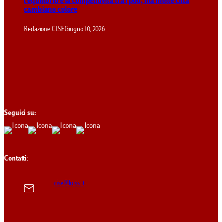
l’equilibrio e la competitività tra i poli, ma molte città
cambiano colore
Redazione CISE
Giugno 10, 2026
Seguici su:
Contatti
:
cise@luiss.it