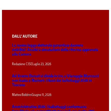
DALL’ AUTORE
La nuova legge elettorale garantisce davvero
stabilità? Analisi e simulazioni della riforma approvata
alla Camera
Redazione CISE
Luglio 23, 2026
Ad Arezzo Donati si divide in tre, a Viareggio Marcucci
non basta a Maineri: i flussi dei ballottaggi 2026 in
Toscana
Matteo Boldrini
Giugno 11, 2026
Amministrative 2026: i ballottaggi confermano