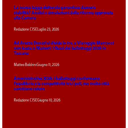
La nuova legge elettorale garantisce davvero
stabilità? Analisi e simulazioni della riforma approvata
alla Camera
Redazione CISE
Luglio 23, 2026
Ad Arezzo Donati si divide in tre, a Viareggio Marcucci
non basta a Maineri: i flussi dei ballottaggi 2026 in
Toscana
Matteo Boldrini
Giugno 11, 2026
Amministrative 2026: i ballottaggi confermano
l’equilibrio e la competitività tra i poli, ma molte città
cambiano colore
Redazione CISE
Giugno 10, 2026