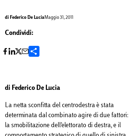
di
Federico De Lucia
Maggio 31, 2011
Condividi:
C
o
n
d
di Federico De Lucia
i
La netta sconfitta del centrodestra è stata
v
determinata dal combinato agire di due fattori:
i
la smobilitazione dell’elettorato di destra, e il
d
comportamento strategico di quello di sinistra.