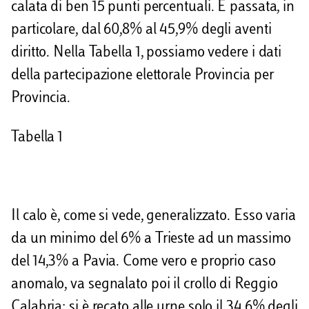
calata di ben 15 punti percentuali. È passata, in
d
particolare, dal 60,8% al 45,9% degli aventi
i
diritto. Nella Tabella 1, possiamo vedere i dati
della partecipazione elettorale Provincia per
Provincia.
Tabella 1
Il calo è, come si vede, generalizzato. Esso varia
da un minimo del 6% a Trieste ad un massimo
del 14,3% a Pavia. Come vero e proprio caso
anomalo, va segnalato poi il crollo di Reggio
Calabria: si è recato alle urne solo il 34,6% degli