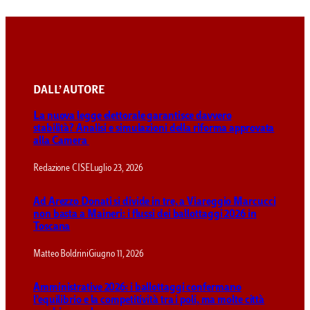
DALL’ AUTORE
La nuova legge elettorale garantisce davvero
stabilità? Analisi e simulazioni della riforma approvata
alla Camera
Redazione CISE
Luglio 23, 2026
Ad Arezzo Donati si divide in tre, a Viareggio Marcucci
non basta a Maineri: i flussi dei ballottaggi 2026 in
Toscana
Matteo Boldrini
Giugno 11, 2026
Amministrative 2026: i ballottaggi confermano
l’equilibrio e la competitività tra i poli, ma molte città