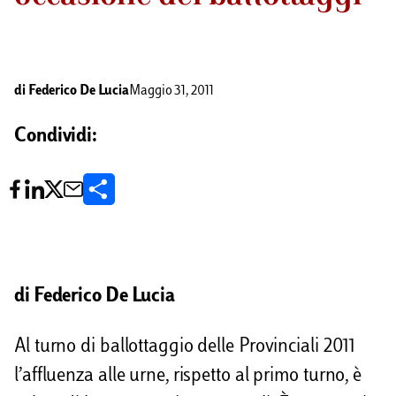
di
Federico De Lucia
Maggio 31, 2011
Condividi:
C
o
n
d
di Federico De Lucia
i
Al turno di ballottaggio delle Provinciali 2011
v
l’affluenza alle urne, rispetto al primo turno, è
i