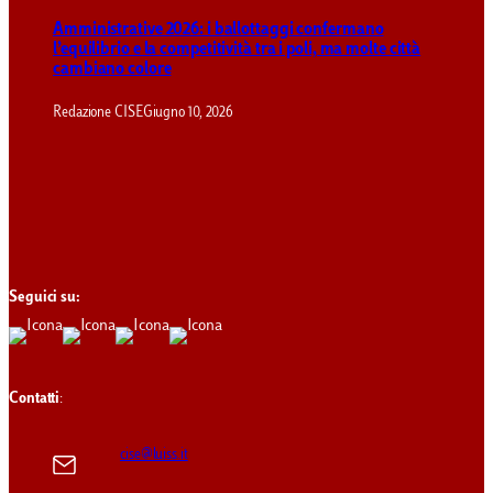
Amministrative 2026: i ballottaggi confermano
l’equilibrio e la competitività tra i poli, ma molte città
cambiano colore
Redazione CISE
Giugno 10, 2026
Seguici su:
Contatti
:
cise@luiss.it