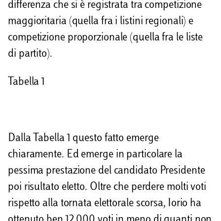
differenza che si è registrata tra competizione
d
maggioritaria (quella fra i listini regionali) e
i
competizione proporzionale (quella fra le liste
di partito).
Tabella 1
Dalla Tabella 1 questo fatto emerge
chiaramente. Ed emerge in particolare la
pessima prestazione del candidato Presidente
poi risultato eletto. Oltre che perdere molti voti
rispetto alla tornata elettorale scorsa, Iorio ha
ottenuto ben 12.000 voti in meno di quanti non