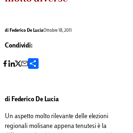
di
Federico De Lucia
Ottobre 18, 2011
Condividi:
C
o
n
d
di Federico De Lucia
i
Un aspetto molto rilevante delle elezioni
v
regionali molisane appena tenutesi è la
i