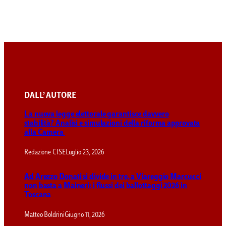
DALL’ AUTORE
La nuova legge elettorale garantisce davvero
stabilità? Analisi e simulazioni della riforma approvata
alla Camera
Redazione CISE
Luglio 23, 2026
Ad Arezzo Donati si divide in tre, a Viareggio Marcucci
non basta a Maineri: i flussi dei ballottaggi 2026 in
Toscana
Matteo Boldrini
Giugno 11, 2026