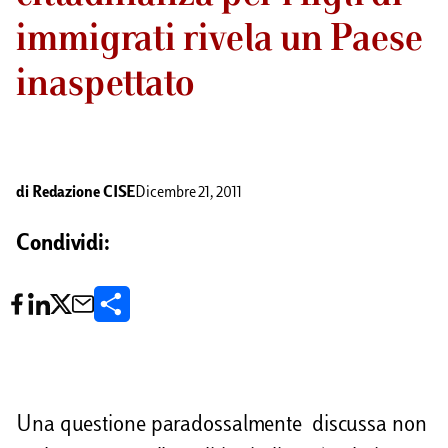
immigrati rivela un Paese
inaspettato
di
Redazione CISE
Dicembre 21, 2011
Condividi:
C
o
n
d
Una questione paradossalmente discussa non
i