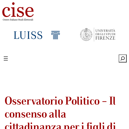
Sea
Osservatorio Politico – Il
consenso alla
cittadinanza per i figli di