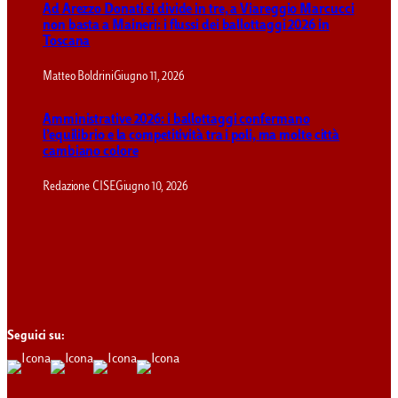
Ad Arezzo Donati si divide in tre, a Viareggio Marcucci
non basta a Maineri: i flussi dei ballottaggi 2026 in
Toscana
Matteo Boldrini
Giugno 11, 2026
Amministrative 2026: i ballottaggi confermano
l’equilibrio e la competitività tra i poli, ma molte città
cambiano colore
Redazione CISE
Giugno 10, 2026
Seguici su: