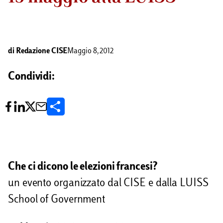
di
Redazione CISE
Maggio 8, 2012
Condividi:
C
o
n
d
Che ci dicono le elezioni francesi?
i
un evento organizzato dal CISE e dalla LUISS
v
School of Government
i