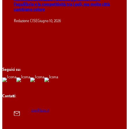
l’equilibrio e la competitività tra i poli, ma molte città
cambiano colore
Redazione CISE
Giugno 10, 2026
Seguici su:
Contatti
:
cise@luiss.it