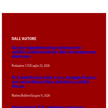
DALL’ AUTORE
La nuova legge elettorale garantisce davvero
stabilità? Analisi e simulazioni della riforma approvata
alla Camera
Redazione CISE
Luglio 23, 2026
Ad Arezzo Donati si divide in tre, a Viareggio Marcucci
non basta a Maineri: i flussi dei ballottaggi 2026 in
Toscana
Matteo Boldrini
Giugno 11, 2026
Amministrative 2026: i ballottaggi confermano