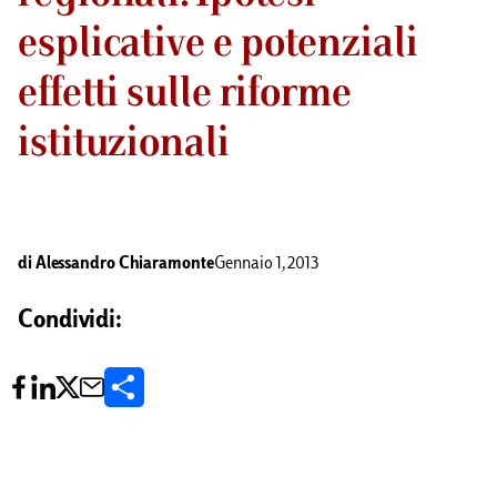
esplicative e potenziali
effetti sulle riforme
istituzionali
di
Alessandro Chiaramonte
Gennaio 1, 2013
Condividi:
C
o
n