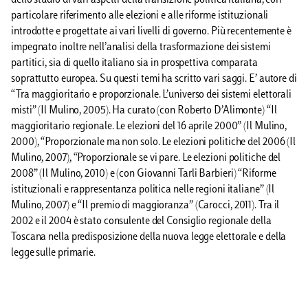
dello studio di vari aspetti della transizione politica italiana, con
particolare riferimento alle elezioni e alle riforme istituzionali
introdotte e progettate ai vari livelli di governo. Più recentemente è
impegnato inoltre nell’analisi della trasformazione dei sistemi
partitici, sia di quello italiano sia in prospettiva comparata
soprattutto europea. Su questi temi ha scritto vari saggi. E’ autore di
“Tra maggioritario e proporzionale. L’universo dei sistemi elettorali
misti” (Il Mulino, 2005). Ha curato (con Roberto D’Alimonte) “Il
maggioritario regionale. Le elezioni del 16 aprile 2000” (Il Mulino,
2000), “Proporzionale ma non solo. Le elezioni politiche del 2006 (Il
Mulino, 2007), “Proporzionale se vi pare. Le elezioni politiche del
2008” (Il Mulino, 2010) e (con Giovanni Tarli Barbieri) “Riforme
istituzionali e rappresentanza politica nelle regioni italiane” (Il
Mulino, 2007) e “Il premio di maggioranza” (Carocci, 2011). Tra il
2002 e il 2004 è stato consulente del Consiglio regionale della
Toscana nella predisposizione della nuova legge elettorale e della
legge sulle primarie.