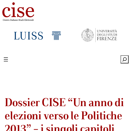
Sea
Dossier CISE “Un anno di
elezioni verso le Politiche
2013” – i singoli capitoli