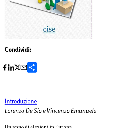
Condividi:
C
o
n
d
Introduzione
i
Lorenzo De Sio e Vincenzo Emanuele
v
Un anno di elezioni in Europa