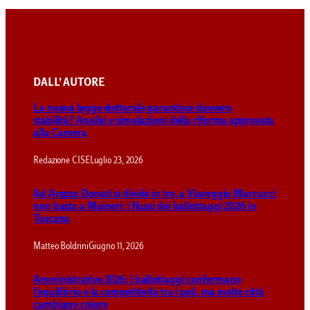
DALL’ AUTORE
La nuova legge elettorale garantisce davvero
stabilità? Analisi e simulazioni della riforma approvata
alla Camera
Redazione CISE
Luglio 23, 2026
Ad Arezzo Donati si divide in tre, a Viareggio Marcucci
non basta a Maineri: i flussi dei ballottaggi 2026 in
Toscana
Matteo Boldrini
Giugno 11, 2026
Amministrative 2026: i ballottaggi confermano
l’equilibrio e la competitività tra i poli, ma molte città
cambiano colore