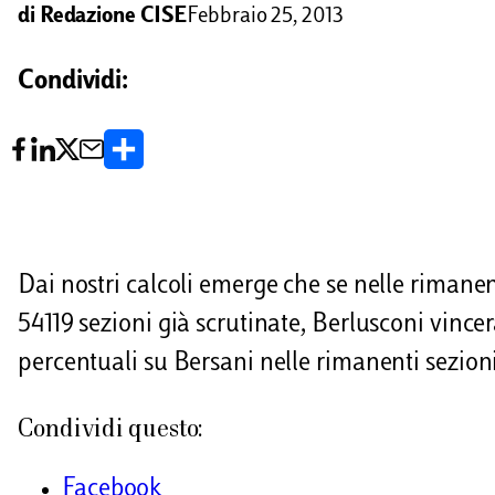
di
Redazione CISE
Febbraio 25, 2013
Condividi:
C
o
n
d
Dai nostri calcoli emerge che se nelle rimanent
i
54119 sezioni già scrutinate, Berlusconi vince
v
percentuali su Bersani nelle rimanenti sezioni
i
Condividi questo:
d
i
Facebook