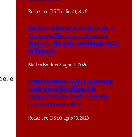
Redazione CISE
Luglio 23, 2026
Ad Arezzo Donati si divide in tre, a
Viareggio Marcucci non basta a
Maineri: i flussi dei ballottaggi 2026
in Toscana
Matteo Boldrini
Giugno 11, 2026
delle
Amministrative 2026: i ballottaggi
confermano l’equilibrio e la
competitività tra i poli, ma molte
città cambiano colore
Redazione CISE
Giugno 10, 2026