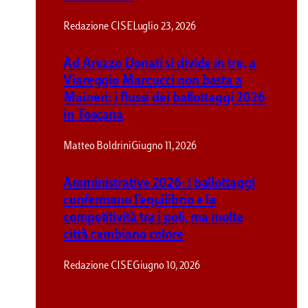
Redazione CISE
Luglio 23, 2026
Ad Arezzo Donati si divide in tre, a
Viareggio Marcucci non basta a
Maineri: i flussi dei ballottaggi 2026
in Toscana
Matteo Boldrini
Giugno 11, 2026
Amministrative 2026: i ballottaggi
confermano l’equilibrio e la
competitività tra i poli, ma molte
città cambiano colore
Redazione CISE
Giugno 10, 2026