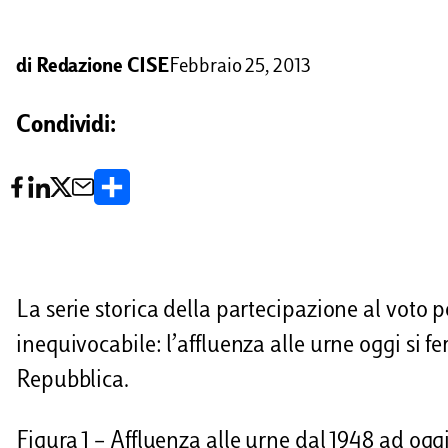
di
Redazione CISE
Febbraio 25, 2013
Condividi:
C
o
n
d
La serie storica della partecipazione al voto p
i
inequivocabile: l’affluenza alle urne oggi si fe
v
Repubblica.
i
Figura 1 – Affluenza alle urne dal 1948 ad oggi
d