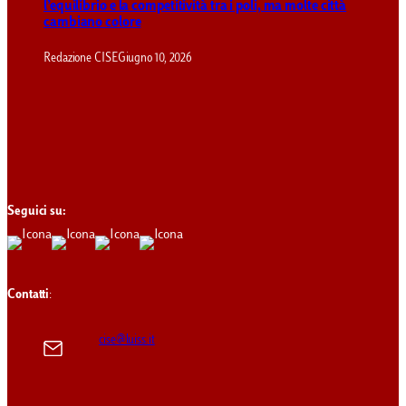
l’equilibrio e la competitività tra i poli, ma molte città
cambiano colore
Redazione CISE
Giugno 10, 2026
Seguici su:
Contatti
:
cise@luiss.it