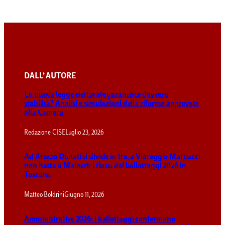
DALL’ AUTORE
La nuova legge elettorale garantisce davvero
stabilità? Analisi e simulazioni della riforma approvata
alla Camera
Redazione CISE
Luglio 23, 2026
Ad Arezzo Donati si divide in tre, a Viareggio Marcucci
non basta a Maineri: i flussi dei ballottaggi 2026 in
Toscana
Matteo Boldrini
Giugno 11, 2026
Amministrative 2026: i ballottaggi confermano