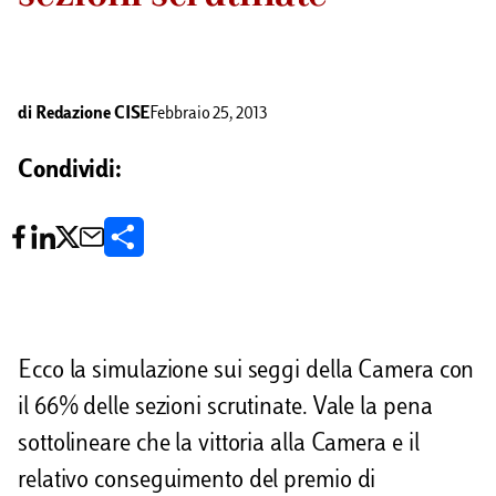
di
Redazione CISE
Febbraio 25, 2013
Condividi:
C
o
n
d
Ecco la simulazione sui seggi della Camera con
i
il 66% delle sezioni scrutinate. Vale la pena
v
sottolineare che la vittoria alla Camera e il
i
relativo conseguimento del premio di