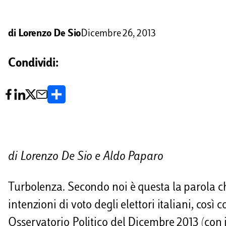
di
Lorenzo De Sio
Dicembre 26, 2013
Condividi:
C
o
n
d
di Lorenzo De Sio e Aldo Paparo
i
v
Turbolenza. Secondo noi è questa la parola c
i
intenzioni di voto degli elettori italiani, così
Osservatorio Politico del Dicembre 2013 (con in
d