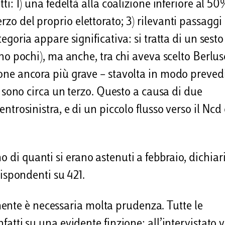
tti: 1) una fedeltà alla coalizione inferiore al 50
rzo del proprio elettorato; 3) rilevanti passaggi
tegoria appare significativa: si tratta di un sesto
sono pochi), ma anche, tra chi aveva scelto Berlus
zione ancora più grave – stavolta in modo preved
eli sono circa un terzo. Questo a causa di due
entrosinistra, e di un piccolo flusso verso il Ncd 
 di quanti si erano astenuti a febbraio, dichiar
 rispondenti su 421.
ente è necessaria molta prudenza. Tutte le
nfatti su una evidente finzione: all’intervistato 