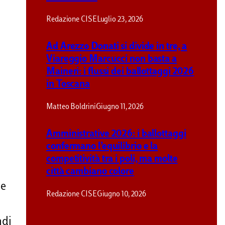
Redazione CISE
Luglio 23, 2026
Ad Arezzo Donati si divide in tre, a
Viareggio Marcucci non basta a
Maineri: i flussi dei ballottaggi 2026
in Toscana
Matteo Boldrini
Giugno 11, 2026
Amministrative 2026: i ballottaggi
confermano l’equilibrio e la
competitività tra i poli, ma molte
città cambiano colore
le
Redazione CISE
Giugno 10, 2026
ndi