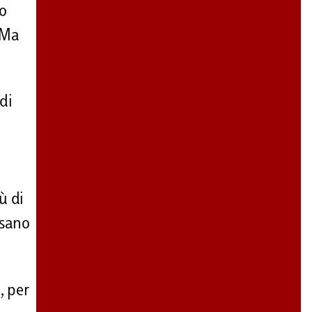
so
 Ma
di
ù di
nsano
, per