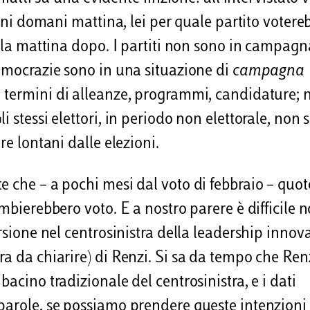
ioni domani mattina, lei per quale partito votere
o la mattina dopo. I partiti non sono in campagn
democrazie sono in una situazione di
campagna
in termini di alleanze, programmi, candidature; 
 stessi elettori, in periodo non elettorale, non s
re lontani dalle elezioni.
e che – a pochi mesi dal voto di febbraio – quot
ambierebbero voto. E a nostro parere è difficile 
rsione nel centrosinistra della leadership innov
ra da chiarire) di Renzi. Si sa da tempo che Ren
acino tradizionale del centrosinistra, e i dati
parole, se possiamo prendere queste intenzioni 