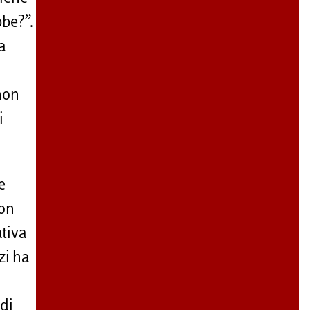
bbe?”.
a
non
i
e
non
ativa
zi ha
di