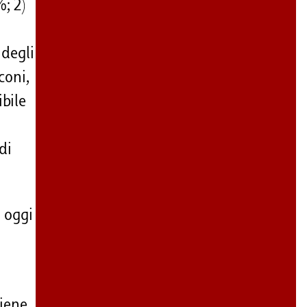
%; 2)
 degli
coni,
ibile
di
i oggi
viene