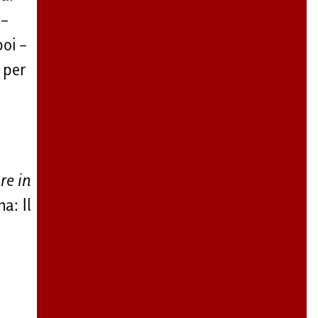
 –
poi –
 per
re in
a: Il
a