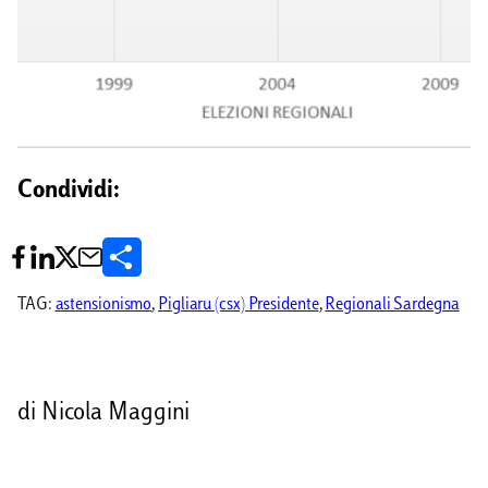
Condividi:
C
o
TAG:
astensionismo
, 
Pigliaru (csx) Presidente
, 
Regionali Sardegna
n
d
di Nicola Maggini
i
v