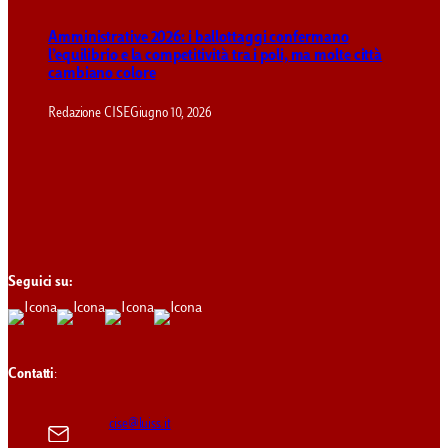
Amministrative 2026: i ballottaggi confermano
l’equilibrio e la competitività tra i poli, ma molte città
cambiano colore
Redazione CISE
Giugno 10, 2026
Seguici su:
Contatti
:
cise@luiss.it