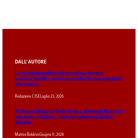
DALL’ AUTORE
La nuova legge elettorale garantisce davvero
stabilità? Analisi e simulazioni della riforma approvata
alla Camera
Redazione CISE
Luglio 23, 2026
Ad Arezzo Donati si divide in tre, a Viareggio Marcucci
non basta a Maineri: i flussi dei ballottaggi 2026 in
Toscana
Matteo Boldrini
Giugno 11, 2026