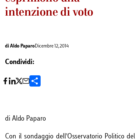
intenzione di voto
di
Aldo Paparo
Dicembre 12, 2014
Condividi:
C
o
n
d
di Aldo Paparo
i
Con il sondaggio dell’Osservatorio Politico del
v