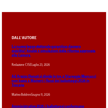
DALL’ AUTORE
La nuova legge elettorale garantisce davvero
stabilità? Analisi e simulazioni della riforma approvata
alla Camera
Redazione CISE
Luglio 23, 2026
Ad Arezzo Donati si divide in tre, a Viareggio Marcucci
non basta a Maineri: i flussi dei ballottaggi 2026 in
Toscana
Matteo Boldrini
Giugno 11, 2026
Amministrative 2026: i ballottaggi confermano