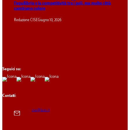
l’equilibrio e la competitività tra i poli, ma molte città
cambiano colore
Redazione CISE
Giugno 10, 2026
Seguici su:
Contatti
:
cise@luiss.it