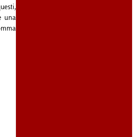
uesti,
re una
 somma