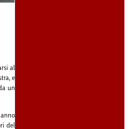
rsi al
tra, e
 da un
 hanno
ri del