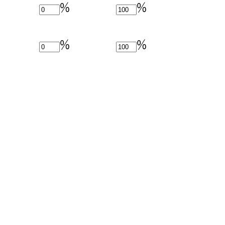
%
%
%
%