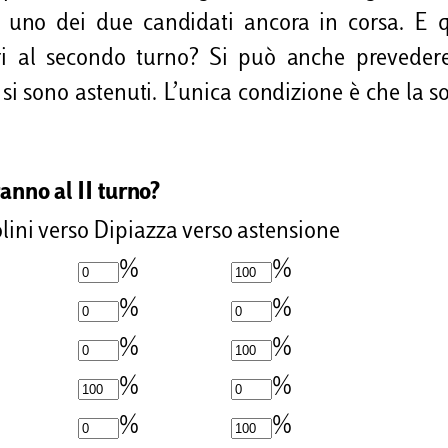
 uno dei due candidati ancora in corsa. E q
ttori al secondo turno? Si può anche prevede
o si sono astenuti. L’unica condizione è che la
anno al II turno?
lini
verso Dipiazza
verso astensione
%
%
%
%
%
%
%
%
%
%