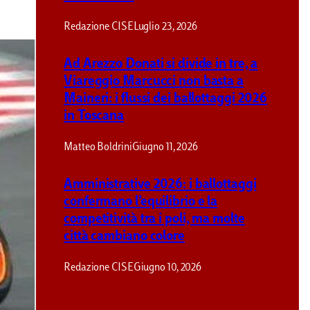
Redazione CISE
Luglio 23, 2026
Ad Arezzo Donati si divide in tre, a
Viareggio Marcucci non basta a
Maineri: i flussi dei ballottaggi 2026
in Toscana
Matteo Boldrini
Giugno 11, 2026
Amministrative 2026: i ballottaggi
confermano l’equilibrio e la
competitività tra i poli, ma molte
città cambiano colore
Redazione CISE
Giugno 10, 2026