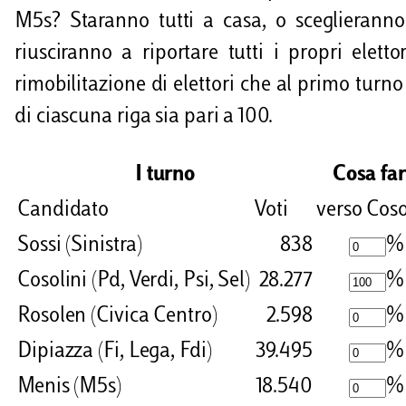
M5s? Staranno tutti a casa, o sceglieranno
riusciranno a riportare tutti i propri ele
rimobilitazione di elettori che al primo turn
di ciascuna riga sia pari a 100.
I turno
Cosa far
Candidato
Voti
verso Coso
Sossi (Sinistra)
838
%
Cosolini (Pd, Verdi, Psi, Sel)
28.277
%
Rosolen (Civica Centro)
2.598
%
Dipiazza (Fi, Lega, Fdi)
39.495
%
Menis (M5s)
18.540
%