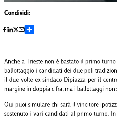
Condividi:
C
o
n
d
Anche a Trieste non è bastato il primo turno 
i
ballottaggio i candidati dei due poli tradiziona
v
il due volte ex sindaco Dipiazza per il cent
i
margine in doppia cifra, ma i ballottaggi non
d
Qui puoi simulare chi sarà il vincitore ipot
i
sostenuto i vari candidati al primo turno. In 