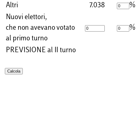
Altri
7.038
%
Nuovi elettori,
che non avevano votato
%
al primo turno
PREVISIONE al II turno