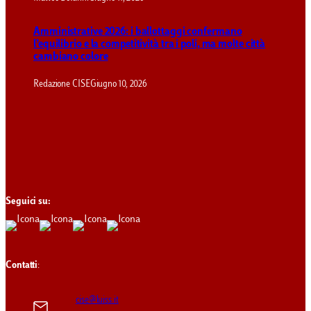
Amministrative 2026: i ballottaggi confermano
l’equilibrio e la competitività tra i poli, ma molte città
cambiano colore
Redazione CISE
Giugno 10, 2026
Seguici su:
Contatti
:
cise@luiss.it