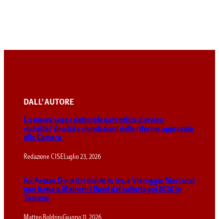
DALL’ AUTORE
La nuova legge elettorale garantisce davvero
stabilità? Analisi e simulazioni della riforma approvata
alla Camera
Redazione CISE
Luglio 23, 2026
Ad Arezzo Donati si divide in tre, a Viareggio Marcucci
non basta a Maineri: i flussi dei ballottaggi 2026 in
Toscana
Matteo Boldrini
Giugno 11, 2026