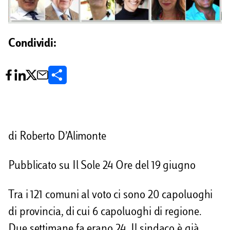
Condividi:
C
o
n
d
di Roberto D’Alimonte
i
Pubblicato su Il Sole 24 Ore del 19 giugno
v
i
Tra i 121 comuni al voto ci sono 20 capoluoghi
d
di provincia, di cui 6 capoluoghi di regione.
i
Due settimane fa erano 24. Il sindaco è già