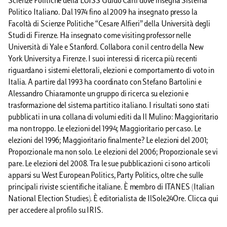
Scienze Politiche della LUISS Guido Carli dove insegna Sistema
Politico Italiano. Dal 1974 fino al 2009 ha insegnato presso la
Facoltà di Scienze Politiche “Cesare Alfieri” della Università degli
Studi di Firenze. Ha insegnato come visiting professor nelle
Università di Yale e Stanford. Collabora con il centro della New
York University a Firenze. I suoi interessi di ricerca più recenti
riguardano i sistemi elettorali, elezioni e comportamento di voto in
Italia. A partire dal 1993 ha coordinato con Stefano Bartolini e
Alessandro Chiaramonte un gruppo di ricerca su elezioni e
trasformazione del sistema partitico italiano. I risultati sono stati
pubblicati in una collana di volumi editi da Il Mulino: Maggioritario
ma non troppo. Le elezioni del 1994; Maggioritario per caso. Le
elezioni del 1996; Maggioritario finalmente? Le elezioni del 2001;
Proporzionale ma non solo. Le elezioni del 2006; Proporzionale se vi
pare. Le elezioni del 2008. Tra le sue pubblicazioni ci sono articoli
apparsi su West European Politics, Party Politics, oltre che sulle
principali riviste scientifiche italiane. È membro di ITANES (Italian
National Election Studies). È editorialista de IlSole24Ore. Clicca qui
per accedere al profilo su IRIS.