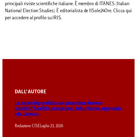
principali riviste scientifiche italiane. È membro di ITANES (Italian
National Election Studies). È editorialista de IlSole24Ore. Clicca qui
per accedere al profilo su IRIS.
DALL’ AUTORE
La nuova legge elettorale garantisce davvero
stabilità? Analisi e simulazioni della riforma approvata
alla Camera
Redazione CISE
Luglio 23, 2026