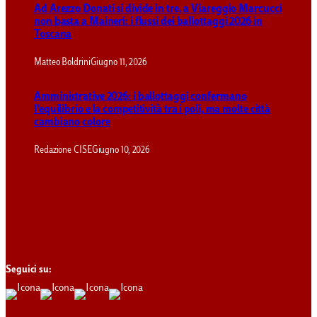
Ad Arezzo Donati si divide in tre, a Viareggio Marcucci
non basta a Maineri: i flussi dei ballottaggi 2026 in
Toscana
Matteo Boldrini
Giugno 11, 2026
Amministrative 2026: i ballottaggi confermano
l’equilibrio e la competitività tra i poli, ma molte città
cambiano colore
Redazione CISE
Giugno 10, 2026
Seguici su: