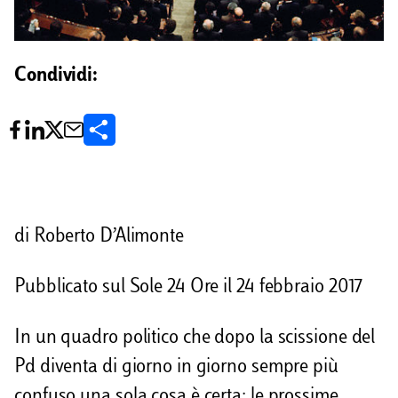
Condividi:
C
o
n
d
di Roberto D’Alimonte
i
Pubblicato sul Sole 24 Ore il 24 febbraio 2017
v
i
In un quadro politico che dopo la scissione del
d
Pd diventa di giorno in giorno sempre più
i
confuso una sola cosa è certa: le prossime