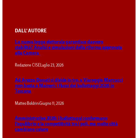
DALL’ AUTORE
La nuova legge elettorale garantisce davvero
stabilità? Analisi e simulazioni della riforma approvata
alla Camera
Redazione CISE
Luglio 23, 2026
Ad Arezzo Donati si divide in tre, a Viareggio Marcucci
non basta a Maineri: i flussi dei ballottaggi 2026 in
Toscana
Matteo Boldrini
Giugno 11, 2026
Amministrative 2026: i ballottaggi confermano
l’equilibrio e la competitività tra i poli, ma molte città
cambiano colore