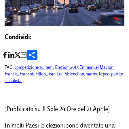
Condividi:
C
o
TAG:
competizione sui temi
, 
Elezioni 2017
, 
Emmanuel Macron
, 
Francia
, 
Francois Fillon
, 
Jean-Luc Melenchon
, 
marine le pen
, 
partito
n
socialista
d
i
v
(Pubblicato su Il Sole 24 Ore del 21 Aprile)
i
In molti Paesi le elezioni sono diventate una
d